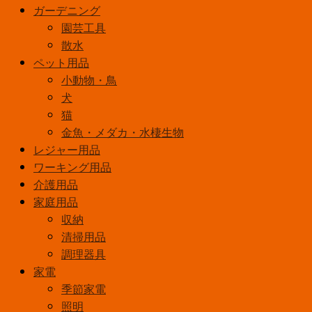
ガーデニング
園芸工具
散水
ペット用品
小動物・鳥
犬
猫
金魚・メダカ・水棲生物
レジャー用品
ワーキング用品
介護用品
家庭用品
収納
清掃用品
調理器具
家電
季節家電
照明