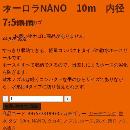
オーロラNANO 10m 内径
7.5mm
お買い物カゴ
お買い物カゴに商品がありません。
¥
4,928
(税込)
すっきり収納できる、軽量コンパクトタイプの散水ホースリ
ールです。
ホースをすべて収納できるので、日差しによるホースの劣化
を防ぎます。
散水ノズルは軽くコンパクトな手のひらサイズでありなが
ら、水形は4タイプに切り替えられます。
オ
ー
お買い物カゴに追加
ロ
商品コード:
4975373199735
カテゴリー:
ガーデニング
,
散
ラ
水
タグ:
10m
,
NANO
,
タカギ
,
ノズル
,
ホース
,
散水
,
楽ロック
,
NANO
水撒き