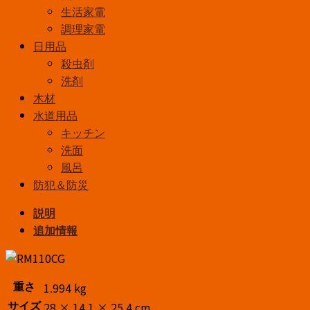
生活家電
調理家電
日用品
殺虫剤
洗剤
木材
水道用品
キッチン
洗面
風呂
防犯＆防災
説明
追加情報
1.994 kg
重さ
28 × 14.1 × 25.4 cm
サイズ