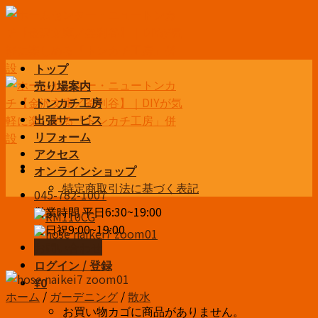
Skip
to
content
トップ
売り場案内
トンカチ工房
出張サービス
リフォーム
アクセス
オンラインショップ
特定商取引法に基づく表記
045-782-1007
営業時間 平日6:30~19:00
土日祝9:00~19:00
お問い合わせ
ログイン / 登録
¥
0
ホーム
/
ガーデニング
/
散水
お買い物カゴに商品がありません。