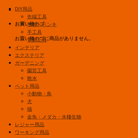
DIY用品
先端工具
塗料・ペンキ
お買い物カゴ
手工具
お買い物カゴに商品がありません。
電動工具
インテリア
エクステリア
ガーデニング
園芸工具
散水
ペット用品
小動物・鳥
犬
猫
金魚・メダカ・水棲生物
レジャー用品
ワーキング用品