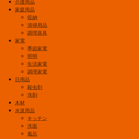
介護用品
家庭用品
収納
清掃用品
調理器具
家電
季節家電
照明
生活家電
調理家電
日用品
殺虫剤
洗剤
木材
水道用品
キッチン
洗面
風呂