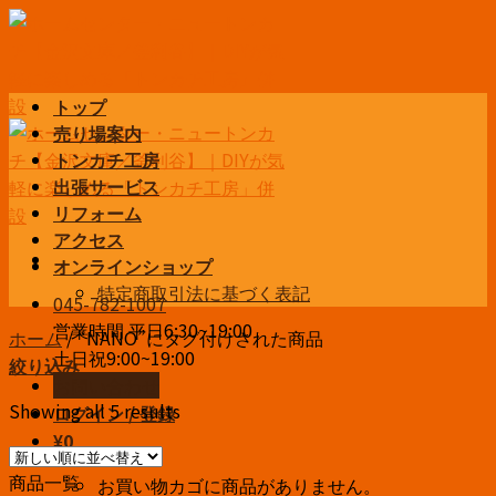
Skip
to
content
トップ
売り場案内
トンカチ工房
出張サービス
リフォーム
アクセス
オンラインショップ
特定商取引法に基づく表記
045-782-1007
営業時間 平日6:30~19:00
ホーム
/
“NANO”にタグ付けされた商品
土日祝9:00~19:00
絞り込み
お問い合わせ
Showing all 5 results
ログイン / 登録
¥
0
商品一覧
お買い物カゴに商品がありません。