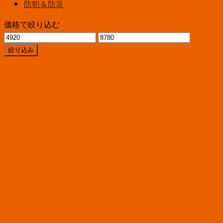
防犯＆防災
価格で絞り込む
最
最
低
高
絞り込み
価
価
格
格