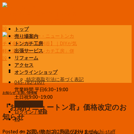
Skip
to
content
トップ
売り場案内
トンカチ工房
出張サービス
リフォーム
アクセス
オンラインショップ
特定商取引法に基づく表記
045-782-1007
営業時間 平日6:30~19:00
お知らせ
,
お買い得情報
土日祝9:00~19:00
お問い合わせ
『お助けニュートン君』価格改定のお
ログイン / 登録
知らせ
¥
0
お買い物カゴに商品がありません。
Posted on
2025-08-03
2025-08-21
by
tonkachi-staff