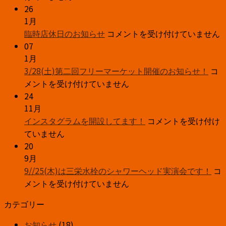
り
26
か
1月
臨
な
臨時店休日のお知らせ
コメントを受け付けていません
時
ト
07
1月
店
ク
3/2
3/28(土)第二回フリーマーケット開催のお知らせ！
休
は
コ
第
メントを受け付けていません
日
じ
二
24
の
ま
11月
回
お
り
イ
インスタグラムを開設してます！
コメントを受け付け
フ
知
ま
ン
ていません
リ
ら
す‼
ス
20
ー
せ
は
9月
タ
マ
は
9//
9//25(木)は三栄水栓のシャワーヘッド実演会です！
グ
コ
ー
は
メントを受け付けていません
ラ
ケ
三
ム
ッ
カテゴリー
栄
を
ト
水
開
開
お知らせ
(18)