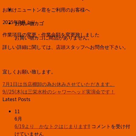
お助けニュートン君をご利用のお客様へ
2025年8月より
お買い物カゴ
作業項目の変更・作業金額を変更致しました
お買い物カゴに商品がありません。
詳しい詳細に関しては、店頭スタッフへお問合せ下さい。
宜しくお願い致します。
7月1日は当店棚卸の為お休みさせていただきます。
9//25(木)は三栄水栓のシャワーヘッド実演会です！
Latest Posts
11
6月
6/19
6/19より かなトクはじまります‼
コメントを受け付
よ
けていません