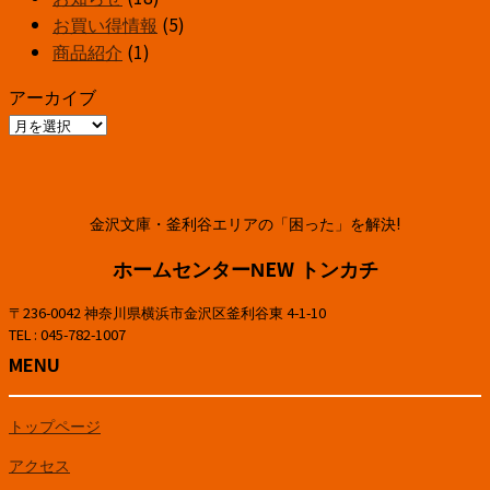
栓
設
催
お買い得情報
(5)
の
し
の
商品紹介
(1)
シ
て
お
アーカイブ
ャ
ま
知
ア
ワ
す！
ら
ー
ー
は
せ！
カ
ヘ
は
イ
ッ
金沢文庫・釜利谷エリアの「困った」を解決!
ブ
ド
実
ホームセンターNEW トンカチ
演
〒236-0042 神奈川県横浜市金沢区釜利谷東 4-1-10
会
TEL : 045-782-1007
で
MENU
す
は
トップページ
アクセス