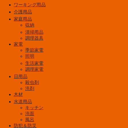
ワーキング用品
介護用品
家庭用品
収納
清掃用品
調理器具
家電
季節家電
照明
生活家電
調理家電
日用品
殺虫剤
洗剤
木材
水道用品
キッチン
洗面
風呂
防犯＆防災