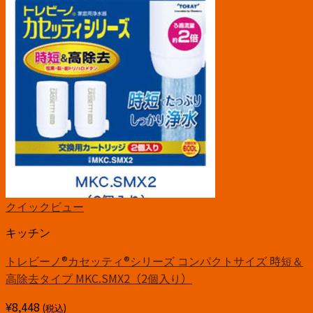
クイックビュー
キッチン
トレビーノ®カセッティ®シリーズ コンパクトサイズ 時短＆
高除去タイプ MKC.SMX2（2個入り）
¥
8,448
(税込)