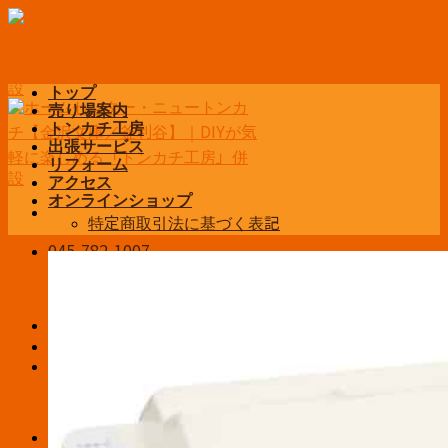
Skip
to
content
トップ
売り場案内
トンカチ工房
出張サービス
リフォーム
アクセス
オンラインショップ
特定商取引法に基づく表記
045-782-1007
営業時間 平日6:30~19:00
土日祝9:00~19:00
お問い合わせ
ログイン / 登録
¥
0
お買い物カゴに商品がありません。