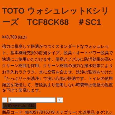
TOTO ウォシュレットKシリ
ーズ TCF8CK68 ＃SC1
¥
43,780
(税込)
強力に脱臭して快適がつづくスタンダードなウォシュレッ
ト。基本機能充実の貯湯タイプ。脱臭＋オートパワー脱臭で
快適にご使用いただけます。便座とノズルに防汚効果の高い
クリーン樹脂を採用。クリーン樹脂の強力な撥水効果により
お手入れラクラク。水に空気を含ませ、洗浄の強弱をつけた
「たっぷリッチ洗浄」で洗い心地が快適です。トイレの使用
頻度を記憶して、普段あまり使用しない時間帯は便座の温度
を下げて節電します。
TOTO
ウ
お買い物カゴに追加
ォ
商品コード:
4940577975379
カテゴリー:
水道用品
タグ:
Kシ