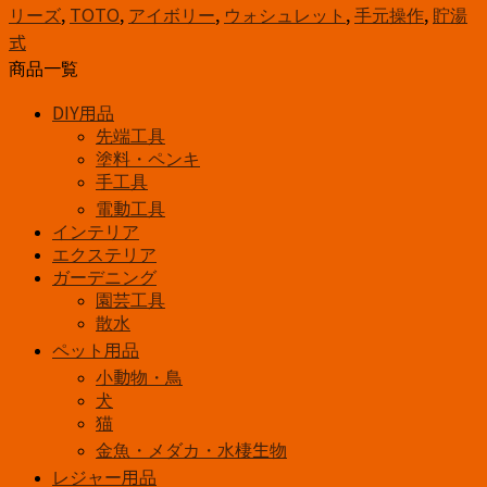
シ
リーズ
,
TOTO
,
アイボリー
,
ウォシュレット
,
手元操作
,
貯湯
ュ
式
レ
商品一覧
ッ
ト
DIY用品
K
先端工具
シ
塗料・ペンキ
リ
手工具
ー
電動工具
ズ
インテリア
TCF8CK68
エクステリア
＃
ガーデニング
SC1
園芸工具
個
散水
ペット用品
小動物・鳥
犬
猫
金魚・メダカ・水棲生物
レジャー用品