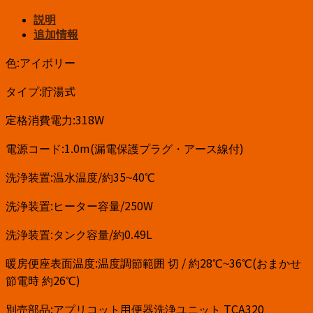
説明
追加情報
色:アイボリー
タイプ:貯湯式
定格消費電力:318W
電源コード:1.0m(漏電保護プラグ・アース線付)
洗浄装置:温水温度/約35~40℃
洗浄装置:ヒーター容量/250W
洗浄装置:タンク容量/約0.49L
暖房便座表面温度:温度調節範囲 切 / 約28℃~36℃(おまかせ
節電時 約26℃)
別売部品:アプリコット用便器洗浄ユニット TCA320