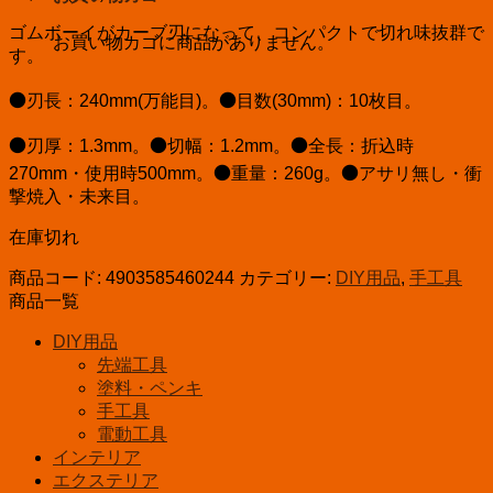
ゴムボーイがカーブ刃になって、コンパクトで切れ味抜群で
お買い物カゴに商品がありません。
す。
●刃長：240mm(万能目)。●目数(30mm)：10枚目。
●刃厚：1.3mm。●切幅：1.2mm。●全長：折込時
270mm・使用時500mm。●重量：260g。●アサリ無し・衝
撃焼入・未来目。
在庫切れ
商品コード:
4903585460244
カテゴリー:
DIY用品
,
手工具
商品一覧
DIY用品
先端工具
塗料・ペンキ
手工具
電動工具
インテリア
エクステリア