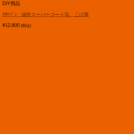
DIY用品
ｱｻﾋﾍﾟﾝ 油性スーパーコート5L こげ茶
¥
12,800
(税込)