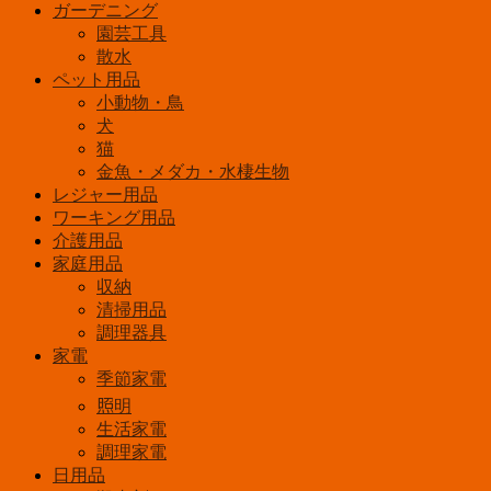
ガーデニング
園芸工具
散水
ペット用品
小動物・鳥
犬
猫
金魚・メダカ・水棲生物
レジャー用品
ワーキング用品
介護用品
家庭用品
収納
清掃用品
調理器具
家電
季節家電
照明
生活家電
調理家電
日用品