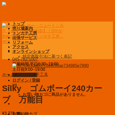
Skip
to
content
トップ
売り場案内
トンカチ工房
出張サービス
リフォーム
アクセス
オンラインショップ
特定商取引法に基づく表記
045-782-1007
営業時間 平日6:30~19:00
土日祝9:00~19:00
ホーム
/
DIY用品
/
手工具
お問い合わせ
ログイン / 登録
¥
0
Silky ゴムボーイ240カー
お買い物カゴに商品がありません。
ブ 万能目
¥
3,278
(税込)
お買い物カゴ