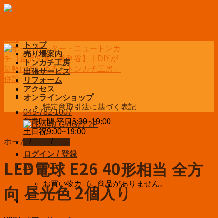
Skip
to
content
トップ
売り場案内
トンカチ工房
出張サービス
リフォーム
アクセス
オンラインショップ
特定商取引法に基づく表記
045-782-1007
営業時間 平日6:30~19:00
土日祝9:00~19:00
ホーム
/
家電
/
照明
お問い合わせ
ログイン / 登録
LED電球 E26 40形相当 全方
¥
0
お買い物カゴに商品がありません。
向 昼光色 2個入り