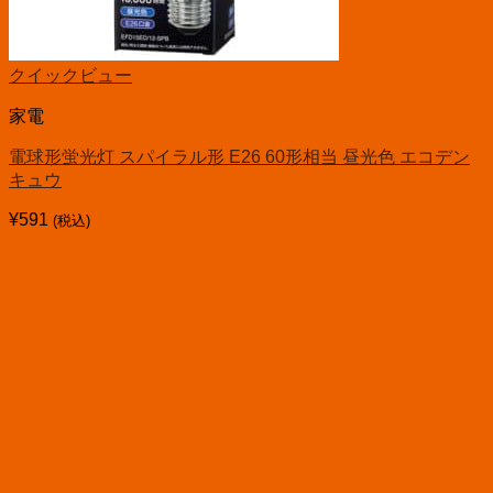
クイックビュー
家電
電球形蛍光灯 スパイラル形 E26 60形相当 昼光色 エコデン
キュウ
¥
591
(税込)