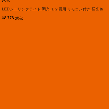
家電
LEDシーリングライト 調光 １２畳用 リモコン付き 昼光色
¥
8,778
(税込)