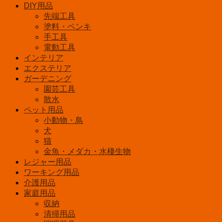
相
DIY用品
当
先端工具
全
塗料・ペンキ
方
手工具
向
電動工具
昼
インテリア
光
エクステリア
色
ガーデニング
2
園芸工具
個
散水
入
ペット用品
り
小動物・鳥
個
犬
猫
金魚・メダカ・水棲生物
レジャー用品
ワーキング用品
介護用品
家庭用品
収納
清掃用品