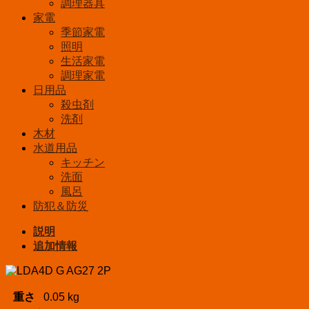
調理器具
家電
季節家電
照明
生活家電
調理家電
日用品
殺虫剤
洗剤
木材
水道用品
キッチン
洗面
風呂
防犯＆防災
説明
追加情報
重さ
0.05 kg