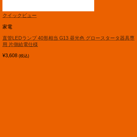
クイックビュー
家電
直管LEDランプ 40形相当 G13 昼光色 グロースタータ器具専
用 片側給電仕様
¥
3,608
(税込)