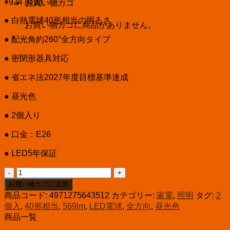
¥
924
(税込)
お買い物カゴ
● 白熱電球40形相当の明るさ
お買い物カゴに商品がありません。
● 配光角約260°全方向タイプ
● 密閉形器具対応
● 省エネ法2027年度目標基準達成
● 昼光色
● 2個入り
● 口金：E26
● LED5年保証
LED
電
お買い物カゴに追加
球
商品コード:
4971275643512
カテゴリー:
家電
,
照明
タグ:
2
E26
個入
,
40形相当
,
569lm
,
LED電球
,
全方向
,
昼光色
40
商品一覧
形