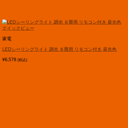
クイックビュー
家電
LEDシーリングライト 調光 ８畳用 リモコン付き 昼光色
¥
6,578
(税込)