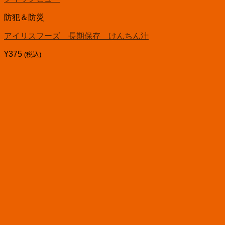
防犯＆防災
アイリスフーズ 長期保存 けんちん汁
¥
375
(税込)