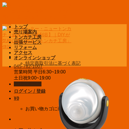
Skip
to
content
トップ
売り場案内
トンカチ工房
出張サービス
リフォーム
アクセス
オンラインショップ
特定商取引法に基づく表記
045-782-1007
営業時間 平日6:30~19:00
土日祝9:00~19:00
お問い合わせ
ログイン / 登録
¥
0
お買い物カゴに商品がありません。