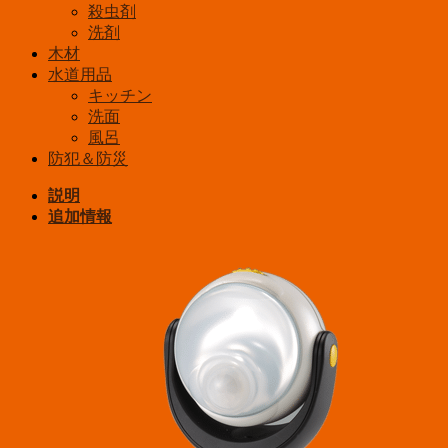
殺虫剤
洗剤
木材
水道用品
キッチン
洗面
風呂
防犯＆防災
説明
追加情報