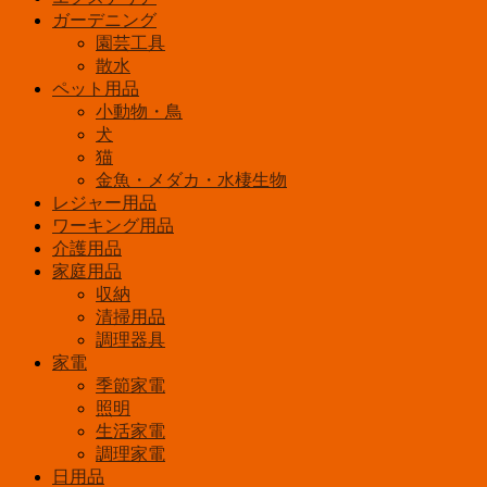
090
ガーデニング
個
園芸工具
散水
ペット用品
小動物・鳥
犬
猫
金魚・メダカ・水棲生物
レジャー用品
ワーキング用品
介護用品
家庭用品
収納
清掃用品
調理器具
家電
季節家電
照明
生活家電
調理家電
日用品