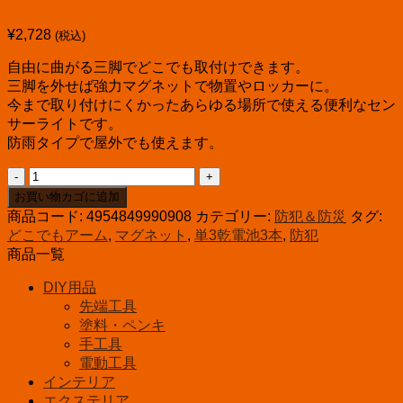
¥
2,728
(税込)
自由に曲がる三脚でどこでも取付けできます。
三脚を外せば強力マグネットで物置やロッカーに。
今まで取り付けにくかったあらゆる場所で使える便利なセン
サーライトです。
防雨タイプで屋外でも使えます。
LED
ど
お買い物カゴに追加
こ
商品コード:
4954849990908
カテゴリー:
防犯＆防災
タグ:
で
どこでもアーム
,
マグネット
,
単3乾電池3本
,
防犯
も
商品一覧
セ
ン
DIY用品
サ
先端工具
ー
塗料・ペンキ
ラ
手工具
イ
電動工具
ト
インテリア
ASL-
エクステリア