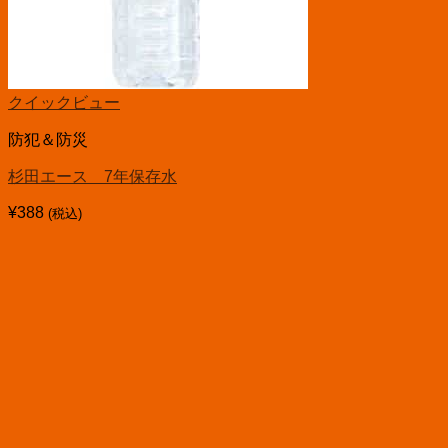
クイックビュー
防犯＆防災
杉田エース 7年保存水
¥
388
(税込)