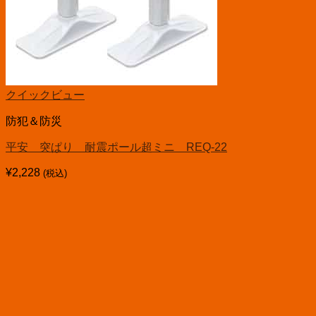
クイックビュー
防犯＆防災
平安 突ぱり 耐震ポール超ミニ REQ-22
¥
2,228
(税込)