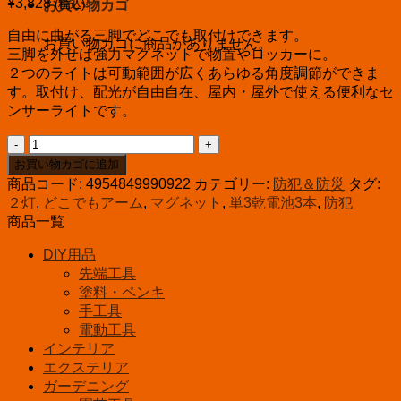
¥
3,828
(税込)
お買い物カゴ
自由に曲がる三脚でどこでも取付けできます。
お買い物カゴに商品がありません。
三脚を外せば強力マグネットで物置やロッカーに。
２つのライトは可動範囲が広くあらゆる角度調節ができま
す。取付け、配光が自由自在、屋内・屋外で使える便利なセ
ンサーライトです。
LED
ど
お買い物カゴに追加
こ
商品コード:
4954849990922
カテゴリー:
防犯＆防災
タグ:
で
２灯
,
どこでもアーム
,
マグネット
,
単3乾電池3本
,
防犯
も
商品一覧
セ
ン
DIY用品
サ
先端工具
ー
塗料・ペンキ
ラ
手工具
イ
電動工具
ト
インテリア
ダ
エクステリア
ブ
ガーデニング