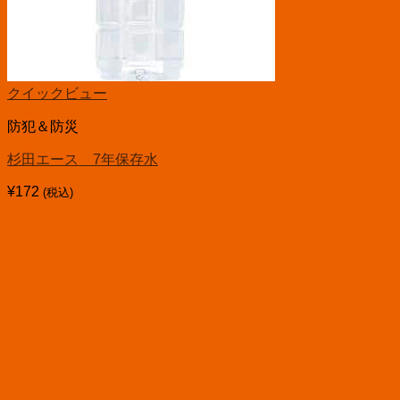
クイックビュー
防犯＆防災
杉田エース 7年保存水
¥
172
(税込)