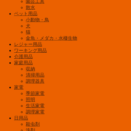
ル
園芸工具
ASL-
散水
092
ペット用品
個
小動物・鳥
犬
猫
金魚・メダカ・水棲生物
レジャー用品
ワーキング用品
介護用品
家庭用品
収納
清掃用品
調理器具
家電
季節家電
照明
生活家電
調理家電
日用品
殺虫剤
洗剤