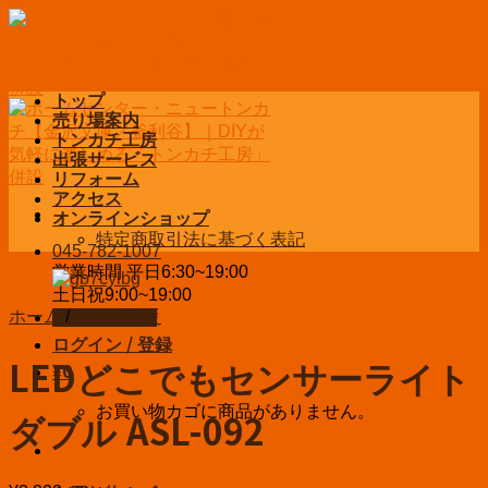
Skip
to
content
トップ
売り場案内
トンカチ工房
出張サービス
リフォーム
アクセス
オンラインショップ
特定商取引法に基づく表記
045-782-1007
営業時間 平日6:30~19:00
土日祝9:00~19:00
ホーム
/
防犯＆防災
お問い合わせ
ログイン / 登録
LEDどこでもセンサーライト
¥
0
お買い物カゴに商品がありません。
ダブル ASL-092