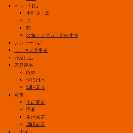
ペット用品
小動物・鳥
犬
猫
金魚・メダカ・水棲生物
レジャー用品
ワーキング用品
介護用品
家庭用品
収納
清掃用品
調理器具
家電
季節家電
照明
生活家電
調理家電
日用品