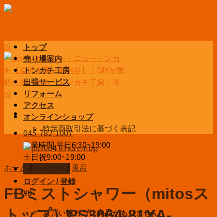
Skip
to
content
トップ
売り場案内
トンカチ工房
出張サービス
リフォーム
アクセス
オンラインショップ
特定商取引法に基づく表記
045-782-1007
営業時間 平日6:30~19:00
土日祝9:00~19:00
ホーム
/
水道用品
/
風呂
お問い合わせ
ログイン / 登録
FBミストシャワー（mitosス
¥
0
お買い物カゴに商品がありません。
トップ）PS3064-81XA-