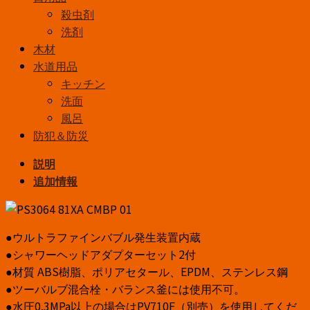
殺虫剤
洗剤
木材
水道用品
キッチン
洗面
風呂
防犯＆防災
説明
追加情報
●ウルトラファインバブル発生装置内蔵
●シャワーヘッドアダプターセット2付
●材質 ABS樹脂、ポリアセタール、EPDM、ステンレス鋼
●ツーバルブ混合栓・バランス釜には使用不可。
●水圧0.3MPa以上の場合はPV710F（別売）を使用してくだ