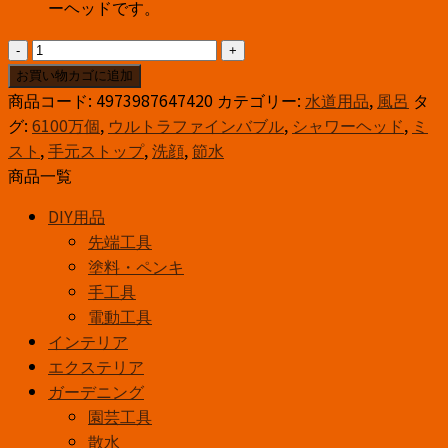
ーヘッドです。
FB
ミ
お買い物カゴに追加
ス
商品コード:
4973987647420
カテゴリー:
水道用品
,
風呂
タ
ト
グ:
6100万個
,
ウルトラファインバブル
,
シャワーヘッド
,
ミ
シ
スト
,
手元ストップ
,
洗顔
,
節水
ャ
商品一覧
ワ
DIY用品
ー
先端工具
（mitos
塗料・ペンキ
ス
手工具
ト
電動工具
ッ
インテリア
プ）
エクステリア
PS3064-
ガーデニング
81XA-
園芸工具
CMBP
散水
個