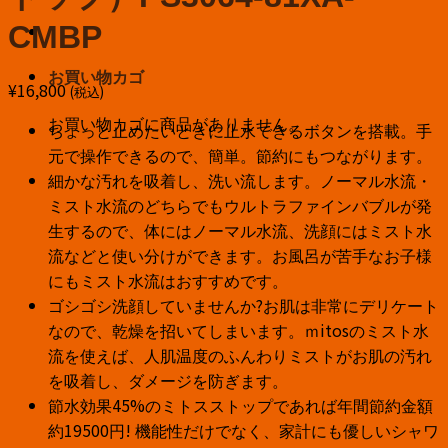
CMBP
お買い物カゴ
¥
16,800
(税込)
お買い物カゴに商品がありません。
ちょっと止めたいときに止水できるボタンを搭載。手
元で操作できるので、簡単。節約にもつながります。
細かな汚れを吸着し、洗い流します。ノーマル水流・
ミスト水流のどちらでもウルトラファインバブルが発
生するので、体にはノーマル水流、洗顔にはミスト水
流などと使い分けができます。お風呂が苦手なお子様
にもミスト水流はおすすめです。
ゴシゴシ洗顔していませんか?お肌は非常にデリケート
なので、乾燥を招いてしまいます。ｍitosのミスト水
流を使えば、人肌温度のふんわりミストがお肌の汚れ
を吸着し、ダメージを防ぎます。
節水効果45%のミトスストップであれば年間節約金額
約19500円! 機能性だけでなく、家計にも優しいシャワ