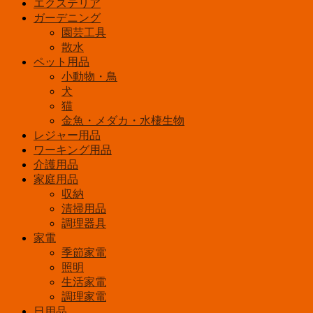
エクステリア
個
ガーデニング
園芸工具
散水
ペット用品
小動物・鳥
犬
猫
金魚・メダカ・水棲生物
レジャー用品
ワーキング用品
介護用品
家庭用品
収納
清掃用品
調理器具
家電
季節家電
照明
生活家電
調理家電
日用品