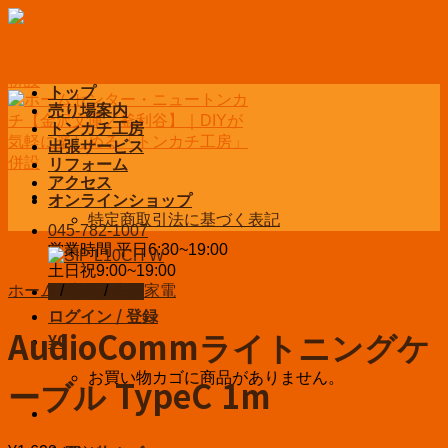
Skip
to
content
トップ
売り場案内
トンカチ工房
出張サービス
リフォーム
アクセス
オンラインショップ
特定商取引法に基づく表記
045-782-1007
営業時間 平日6:30~19:00
土日祝9:00~19:00
ホーム
/
家電
/
生活家電
お問い合わせ
ログイン / 登録
AudioCommライトニングケ
¥
0
お買い物カゴに商品がありません。
ーブル TypeC 1m