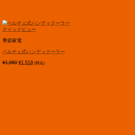
クイックビュー
季節家電
ペルチェ式ハンディクーラー
¥
1,980
元
¥
1,518
現
(税込)
の
在
価
の
格
価
は
格
¥1,980
は
で
¥1,518
し
で
た。
す。