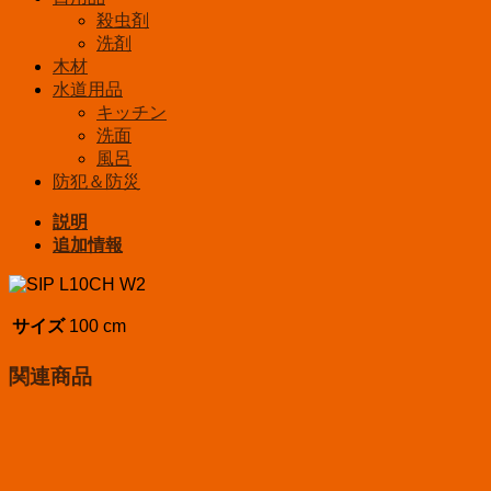
殺虫剤
洗剤
木材
水道用品
キッチン
洗面
風呂
防犯＆防災
説明
追加情報
サイズ
100 cm
関連商品