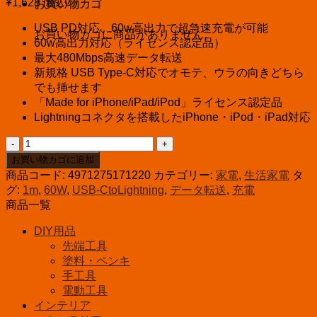
¥
1,628
(税込)
お買い物カゴ
USB PD対応、60w高出力で超急速充電が可能
お買い物カゴに商品がありません。
60w高出力対応（ライセンス認定品）
最大480Mbps高速データ転送
新規格 USB Type-C対応でオモテ、ウラの向きどちら
でも挿せます
「Made for iPhone/iPad/iPod」ライセンス認定品
Lightningコネクタを搭載したiPhone・iPod・iPad対応
AudioComm
ラ
お買い物カゴに追加
イ
商品コード:
4971275171220
カテゴリー:
家電
,
生活家電
タ
ト
グ:
1m
,
60W
,
USB-CtoLightning
,
データ転送
,
充電
ニ
商品一覧
ン
グ
DIY用品
ケ
先端工具
ー
塗料・ペンキ
ブ
手工具
ル
電動工具
TypeC
インテリア
1m