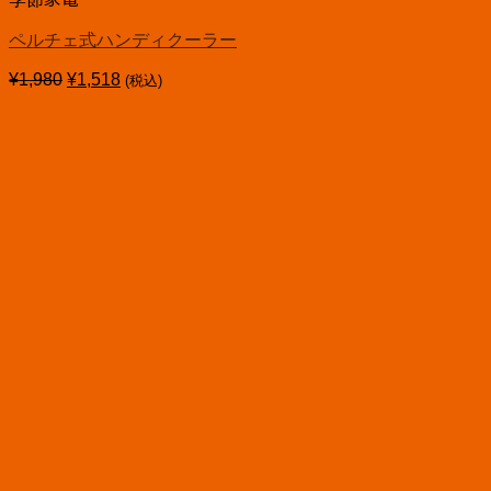
ペルチェ式ハンディクーラー
¥
1,980
元
¥
1,518
(税込)
現
の
在
価
の
格
価
は
格
¥1,980
は
で
¥1,518
し
で
た。
す。