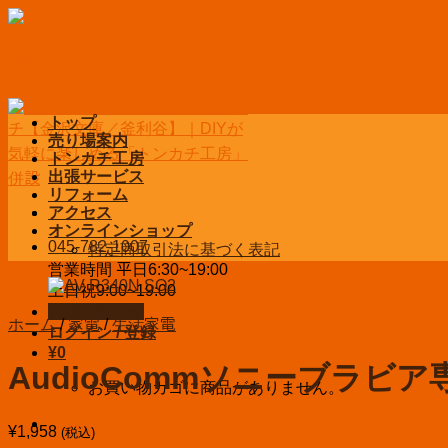
Skip
to
content
トップ
売り場案内
トンカチ工房
出張サービス
リフォーム
アクセス
オンラインショップ
045-782-1007
特定商取引法に基づく表記
営業時間 平日6:30~19:00
土日祝9:00~19:00
お問い合わせ
ホーム
/
家電
/
生活家電
ログイン / 登録
¥
0
AudioCommソニーブラビ
お買い物カゴに商品がありません。
¥
1,958
(税込)