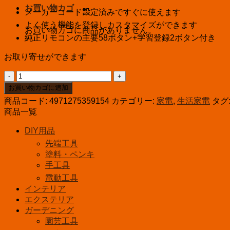
お買い物カゴ
メーカーコード設定済みですぐに使えます
よく使う機能を登録しカスタマイズができます
お買い物カゴに商品がありません。
純正リモコンの主要58ボタン+学習登録2ボタン付き
お取り寄せができます
AudioComm
ソ
お買い物カゴに追加
ニ
商品コード:
4971275359154
カテゴリー:
家電
,
生活家電
タグ
ー
商品一覧
ブ
ラ
DIY用品
ビ
先端工具
ア
塗料・ペンキ
専
手工具
用
電動工具
テ
インテリア
レ
エクステリア
ビ
ガーデニング
リ
園芸工具
モ