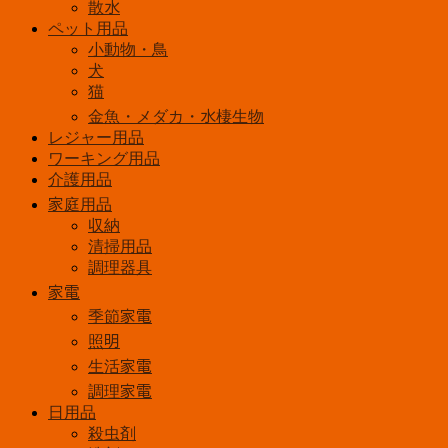
散水
コ
ペット用品
ン
小動物・鳥
個
犬
猫
金魚・メダカ・水棲生物
レジャー用品
ワーキング用品
介護用品
家庭用品
収納
清掃用品
調理器具
家電
季節家電
照明
生活家電
調理家電
日用品
殺虫剤