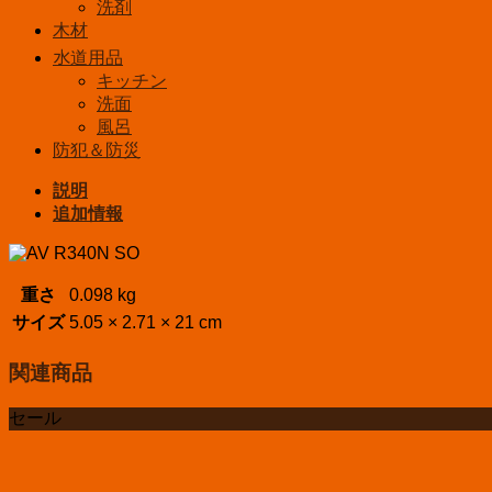
洗剤
木材
水道用品
キッチン
洗面
風呂
防犯＆防災
説明
追加情報
重さ
0.098 kg
サイズ
5.05 × 2.71 × 21 cm
関連商品
セール