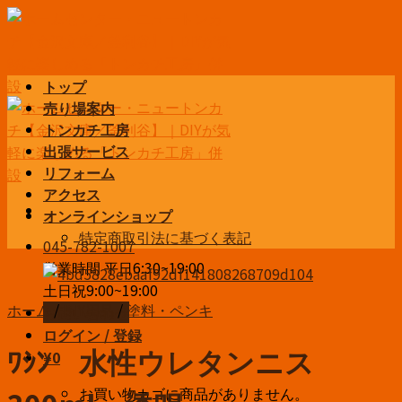
Skip
to
content
トップ
売り場案内
トンカチ工房
出張サービス
リフォーム
アクセス
オンラインショップ
特定商取引法に基づく表記
045-782-1007
営業時間 平日6:30~19:00
土日祝9:00~19:00
ホーム
/
DIY用品
/
塗料・ペンキ
お問い合わせ
ログイン / 登録
ﾜｼﾝ 水性ウレタンニス
¥
0
お買い物カゴに商品がありません。