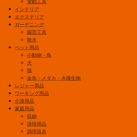
電動工具
ス
インテリア
300ml
エクステリア
透
ガーデニング
明
園芸工具
個
散水
ペット用品
小動物・鳥
犬
猫
金魚・メダカ・水棲生物
レジャー用品
ワーキング用品
介護用品
家庭用品
収納
清掃用品
調理器具