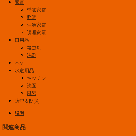
家電
季節家電
照明
生活家電
調理家電
日用品
殺虫剤
洗剤
木材
水道用品
キッチン
洗面
風呂
防犯＆防災
説明
関連商品