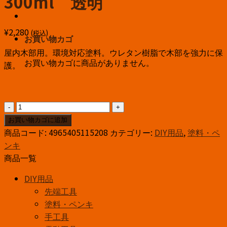
300ml 透明
¥
2,280
(税込)
お買い物カゴ
屋内木部用。環境対応塗料。ウレタン樹脂で木部を強力に保
お買い物カゴに商品がありません。
護。
ﾜ
ｼ
お買い物カゴに追加
ﾝ
商品コード:
4965405115208
カテゴリー:
DIY用品
,
塗料・ペ
水
ンキ
性
商品一覧
ウ
DIY用品
レ
先端工具
タ
塗料・ペンキ
ン
手工具
ニ