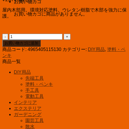
お買い物カゴ
屋内木部用。環境対応塗料。ウレタン樹脂で木部を強力に保
お買い物カゴに商品がありません。
護。
ﾜ
ｼ
お買い物カゴに追加
ﾝ
商品コード:
4965405115130
カテゴリー:
DIY用品
,
塗料・ペ
水
ンキ
性
商品一覧
ウ
レ
DIY用品
タ
先端工具
ン
塗料・ペンキ
ニ
手工具
ス
電動工具
180ml
インテリア
マ
エクステリア
ホ
ガーデニング
ガ
園芸工具
ニ
散水