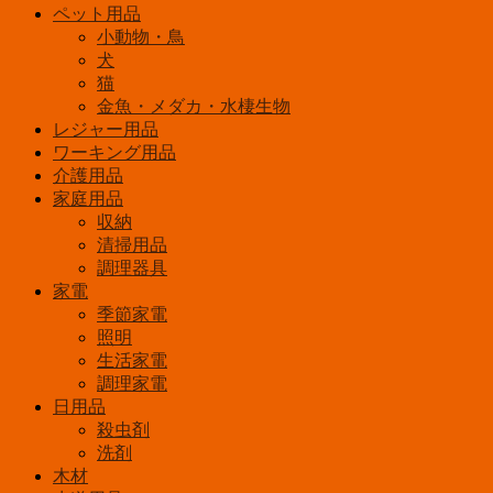
ー
ペット用品
個
小動物・鳥
犬
猫
金魚・メダカ・水棲生物
レジャー用品
ワーキング用品
介護用品
家庭用品
収納
清掃用品
調理器具
家電
季節家電
照明
生活家電
調理家電
日用品
殺虫剤
洗剤
木材