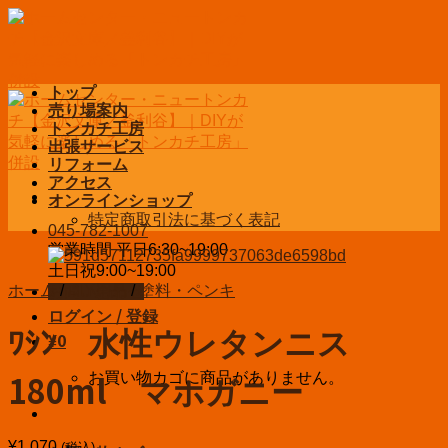
Skip
to
content
トップ
売り場案内
トンカチ工房
出張サービス
リフォーム
アクセス
オンラインショップ
特定商取引法に基づく表記
045-782-1007
営業時間 平日6:30~19:00
土日祝9:00~19:00
ホーム
/
DIY用品
/
塗料・ペンキ
お問い合わせ
ログイン / 登録
ﾜｼﾝ 水性ウレタンニス
¥
0
お買い物カゴに商品がありません。
180ml マホガニー
¥
1,070
(税込)