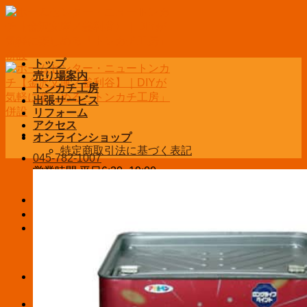
Skip
to
content
トップ
売り場案内
トンカチ工房
出張サービス
リフォーム
アクセス
オンラインショップ
特定商取引法に基づく表記
045-782-1007
営業時間 平日6:30~19:00
土日祝9:00~19:00
お問い合わせ
ログイン / 登録
¥
0
お買い物カゴに商品がありません。
お買い物カゴ