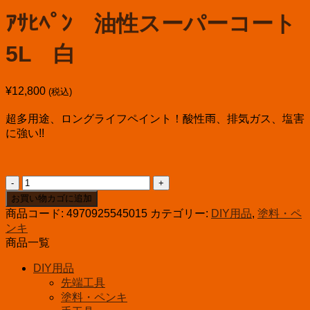
ｱｻﾋﾍﾟﾝ 油性スーパーコート
5L 白
¥
12,800
(税込)
超多用途、ロングライフペイント！酸性雨、排気ガス、塩害
に強い!!
ｱ
ｻ
お買い物カゴに追加
ﾋ
商品コード:
4970925545015
カテゴリー:
DIY用品
,
塗料・ペ
ﾍﾟ
ンキ
ﾝ
商品一覧
油
性
DIY用品
ス
先端工具
ー
塗料・ペンキ
パ