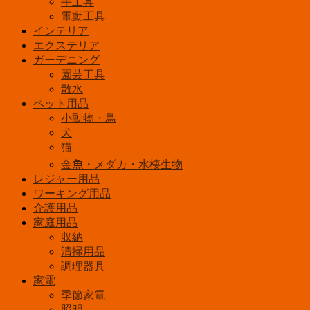
手工具
ー
電動工具
コ
インテリア
ー
エクステリア
ト
ガーデニング
5L
園芸工具
白
散水
個
ペット用品
小動物・鳥
犬
猫
金魚・メダカ・水棲生物
レジャー用品
ワーキング用品
介護用品
家庭用品
収納
清掃用品
調理器具
家電
季節家電
照明