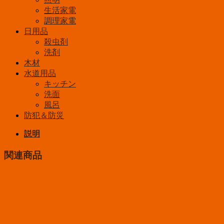
生活家電
調理家電
日用品
殺虫剤
洗剤
木材
水道用品
キッチン
洗面
風呂
防犯＆防災
説明
関連商品