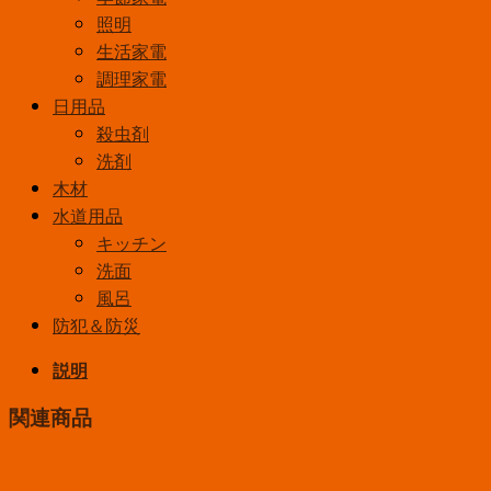
照明
生活家電
調理家電
日用品
殺虫剤
洗剤
木材
水道用品
キッチン
洗面
風呂
防犯＆防災
説明
関連商品