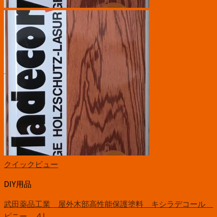
クイックビュー
DIY用品
武田薬品工業 屋外木部高性能保護塗料 キシラデコール
ピニー ４L