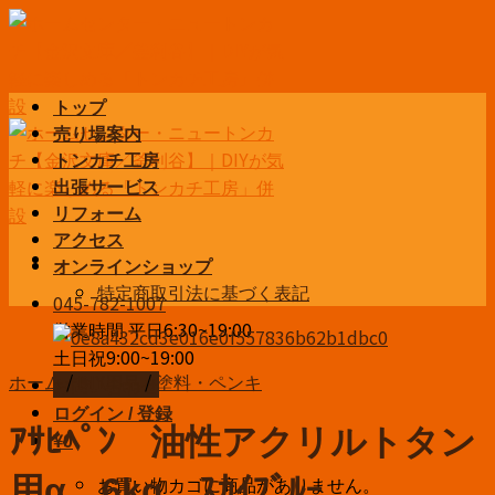
Skip
to
content
トップ
売り場案内
トンカチ工房
出張サービス
リフォーム
アクセス
オンラインショップ
特定商取引法に基づく表記
045-782-1007
営業時間 平日6:30~19:00
土日祝9:00~19:00
ホーム
/
DIY用品
/
塗料・ペンキ
お問い合わせ
ログイン / 登録
ｱｻﾋﾍﾟﾝ 油性アクリルトタン
¥
0
お買い物カゴに商品がありません。
用α 6kg ｽｶｲﾌﾞﾙｰ