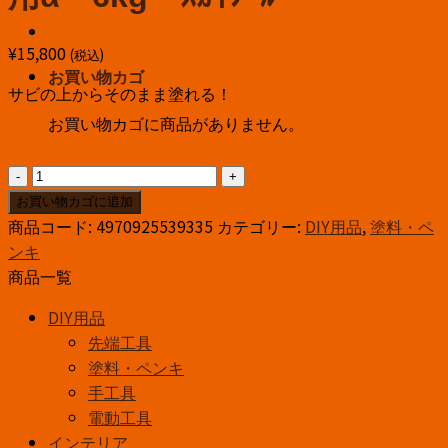
¥
15,800
(税込)
お買い物カゴ
サビの上からそのまま塗れる！
お買い物カゴに商品がありません。
ｱ
ｻ
お買い物カゴに追加
ﾋ
商品コード:
4970925539335
カテゴリー:
DIY用品
,
塗料・ペ
ﾍﾟ
ンキ
ﾝ
商品一覧
油
DIY用品
性
先端工具
ア
塗料・ペンキ
ク
手工具
リ
電動工具
ル
インテリア
ト