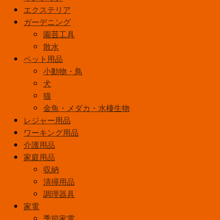
エクステリア
タ
ガーデニング
ン
園芸工具
用
散水
α
6kg
ペット用品
ｽ
小動物・鳥
ｶ
犬
ｲ
猫
ﾌﾞ
金魚・メダカ・水棲生物
ﾙ
レジャー用品
ｰ
ワーキング用品
個
介護用品
家庭用品
収納
清掃用品
調理器具
家電
季節家電