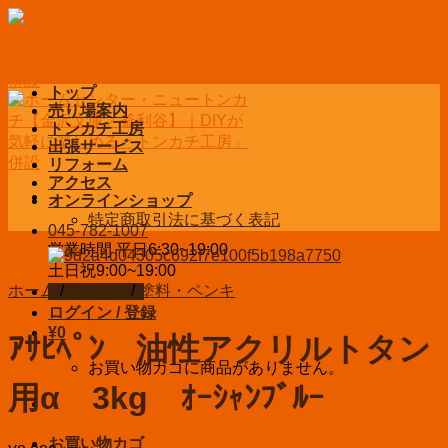
Skip
to
content
トップ
売り場案内
トンカチ工房
出張サービス
リフォーム
アクセス
オンラインショップ
特定商取引法に基づく表記
045-782-1007
営業時間 平日6:30~19:00
土日祝9:00~19:00
ホーム
/
DIY用品
/
塗料・ペンキ
お問い合わせ
ログイン / 登録
¥
0
ｱｻﾋﾍﾟﾝ 油性アクリルトタン
お買い物カゴに商品がありません。
用α 3kg ｵｰｼｬﾝﾌﾞﾙｰ
お買い物カゴ