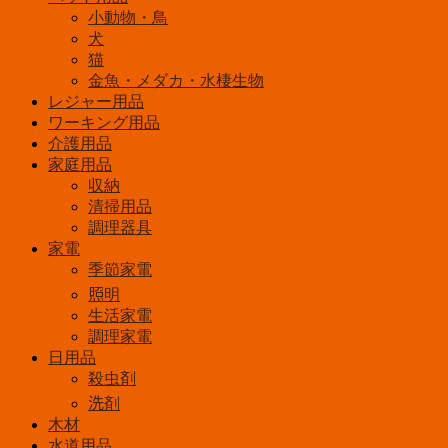
ｰ
小動物・鳥
ｼ
犬
ｬ
猫
ﾝ
金魚・メダカ・水棲生物
ﾌﾞ
レジャー用品
ﾙ
ｰ
ワーキング用品
個
介護用品
家庭用品
収納
清掃用品
調理器具
家電
季節家電
照明
生活家電
調理家電
日用品
殺虫剤
洗剤
木材
水道用品