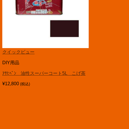
クイックビュー
DIY用品
ｱｻﾋﾍﾟﾝ 油性スーパーコート5L こげ茶
¥
12,800
(税込)