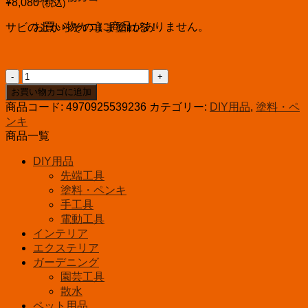
¥
8,080
(税込)
お買い物カゴに商品がありません。
サビの上からそのまま塗れる！
ｱ
ｻ
お買い物カゴに追加
ﾋ
商品コード:
4970925539236
カテゴリー:
DIY用品
,
塗料・ペ
ﾍﾟ
ンキ
ﾝ
商品一覧
油
性
DIY用品
ア
先端工具
ク
塗料・ペンキ
リ
手工具
ル
電動工具
ト
インテリア
タ
エクステリア
ン
ガーデニング
用
園芸工具
α
散水
3kg
ｵ
ペット用品