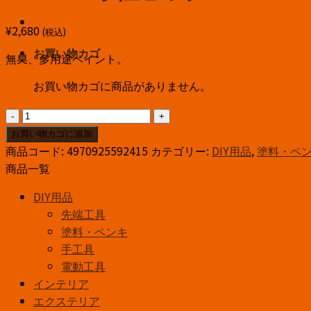
¥
2,680
(税込)
お買い物カゴ
無臭、多用途ペイント。
お買い物カゴに商品がありません。
ｱ
ｻ
お買い物カゴに追加
ﾋ
商品コード:
4970925592415
カテゴリー:
DIY用品
,
塗料・ペ
ﾍﾟ
商品一覧
ﾝ
DIY用品
水
先端工具
性
塗料・ペンキ
ビ
手工具
ッ
電動工具
グ
インテリア
10
0.7
エクステリア