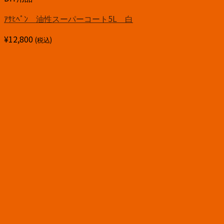
ｱｻﾋﾍﾟﾝ 油性スーパーコート5L 白
¥
12,800
(税込)