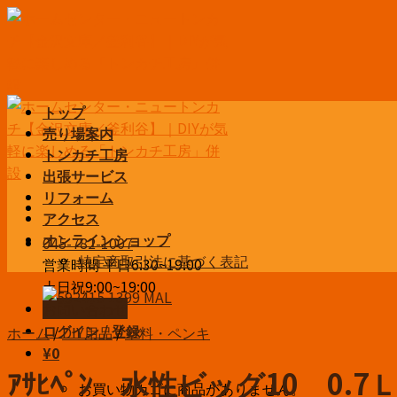
Skip
to
content
トップ
売り場案内
トンカチ工房
出張サービス
リフォーム
アクセス
オンラインショップ
045-782-1007
特定商取引法に基づく表記
営業時間 平日6:30~19:00
土日祝9:00~19:00
お問い合わせ
ログイン / 登録
ホーム
/
DIY用品
/
塗料・ペンキ
¥
0
ｱｻﾋﾍﾟﾝ 水性ビッグ10 0
お買い物カゴに商品がありません。