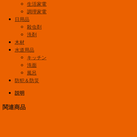
生活家電
調理家電
日用品
殺虫剤
洗剤
木材
水道用品
キッチン
洗面
風呂
防犯＆防災
説明
関連商品