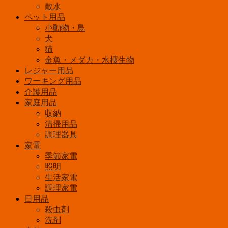
ﾌ
散水
ｨ
ペット用品
ﾈ
小動物・鳥
ｵ
犬
ﾚ
ﾝ
猫
ｼﾞ
金魚・メダカ・水棲生物
個
レジャー用品
ワーキング用品
介護用品
家庭用品
収納
清掃用品
調理器具
家電
季節家電
照明
生活家電
調理家電
日用品
殺虫剤
洗剤