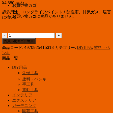
¥
4,880
(税込)
お買い物カゴ
超多用途、ロングライフペイント！酸性雨、排気ガス、塩害
お買い物カゴに商品がありません。
に強い!!
ｱ
ｻ
お買い物カゴに追加
ﾋ
商品コード:
4970925415318
カテゴリー:
DIY用品
,
塗料・ペ
ﾍﾟ
ンキ
ﾝ
水
商品一覧
性
DIY用品
ス
先端工具
ー
パ
塗料・ペンキ
ー
手工具
コ
電動工具
ー
インテリア
ト
エクステリア
1.6L
ガーデニング
ﾗ
園芸工具