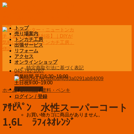
Skip
to
content
トップ
売り場案内
トンカチ工房
出張サービス
リフォーム
アクセス
オンラインショップ
特定商取引法に基づく表記
045-782-1007
営業時間 平日6:30~19:00
土日祝9:00~19:00
お問い合わせ
ホーム
/
DIY用品
/
塗料・ペンキ
ログイン / 登録
¥
0
ｱｻﾋﾍﾟﾝ 水性スーパーコート
お買い物カゴに商品がありません。
1.6L ﾗﾌｨﾈｵﾚﾝｼﾞ