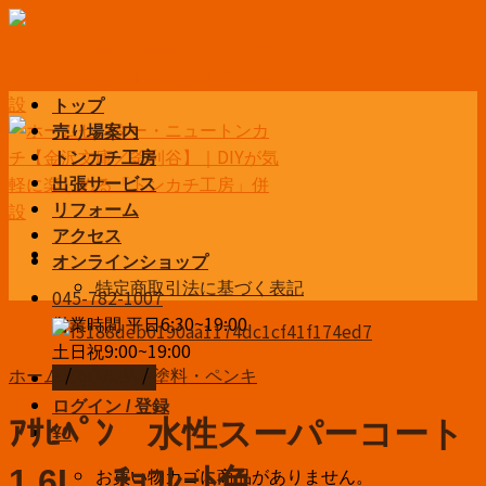
Skip
to
content
トップ
売り場案内
トンカチ工房
出張サービス
リフォーム
アクセス
オンラインショップ
特定商取引法に基づく表記
045-782-1007
営業時間 平日6:30~19:00
土日祝9:00~19:00
ホーム
/
DIY用品
/
塗料・ペンキ
お問い合わせ
ログイン / 登録
ｱｻﾋﾍﾟﾝ 水性スーパーコート
¥
0
お買い物カゴに商品がありません。
1.6L ﾁｮｺﾚｰﾄ色