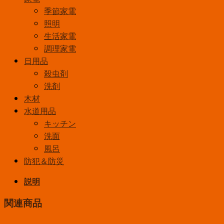
季節家電
照明
生活家電
調理家電
日用品
殺虫剤
洗剤
木材
水道用品
キッチン
洗面
風呂
防犯＆防災
説明
関連商品