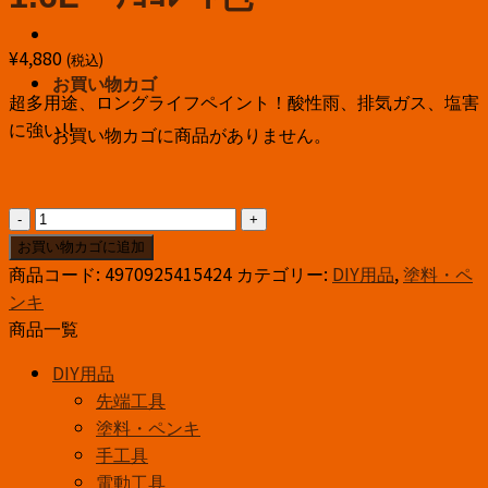
¥
4,880
(税込)
お買い物カゴ
超多用途、ロングライフペイント！酸性雨、排気ガス、塩害
に強い!!
お買い物カゴに商品がありません。
ｱ
ｻ
お買い物カゴに追加
ﾋ
商品コード:
4970925415424
カテゴリー:
DIY用品
,
塗料・ペ
ﾍﾟ
ンキ
ﾝ
商品一覧
水
DIY用品
性
先端工具
ス
塗料・ペンキ
ー
手工具
パ
電動工具
ー