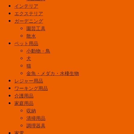
インテリア
コ
エクステリア
ー
ガーデニング
ト
園芸工具
1.6L
ﾁ
散水
ｮ
ペット用品
ｺ
小動物・鳥
ﾚ
犬
ｰ
猫
ﾄ
金魚・メダカ・水棲生物
色
レジャー用品
個
ワーキング用品
介護用品
家庭用品
収納
清掃用品
調理器具
家電