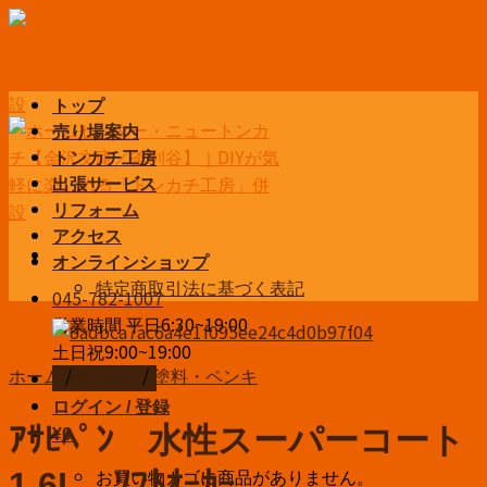
Skip
to
content
トップ
売り場案内
トンカチ工房
出張サービス
リフォーム
アクセス
オンラインショップ
特定商取引法に基づく表記
045-782-1007
営業時間 平日6:30~19:00
土日祝9:00~19:00
ホーム
/
DIY用品
/
塗料・ペンキ
お問い合わせ
ログイン / 登録
ｱｻﾋﾍﾟﾝ 水性スーパーコート
¥
0
お買い物カゴに商品がありません。
1.6L ｿﾌﾄｵｰｶｰ