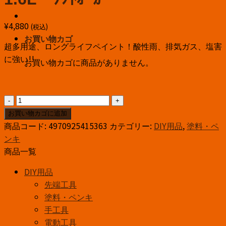
¥
4,880
(税込)
お買い物カゴ
超多用途、ロングライフペイント！酸性雨、排気ガス、塩害
に強い!!
お買い物カゴに商品がありません。
ｱ
ｻ
お買い物カゴに追加
ﾋ
商品コード:
4970925415363
カテゴリー:
DIY用品
,
塗料・ペ
ﾍﾟ
ンキ
ﾝ
商品一覧
水
DIY用品
性
先端工具
ス
塗料・ペンキ
ー
手工具
パ
電動工具
ー