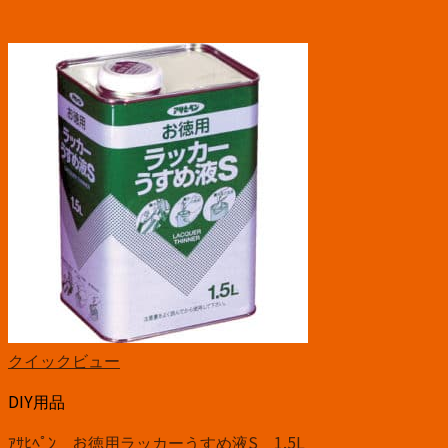
クイックビュー
DIY用品
ｱｻﾋﾍﾟﾝ お徳用ラッカーうすめ液S 1.5L