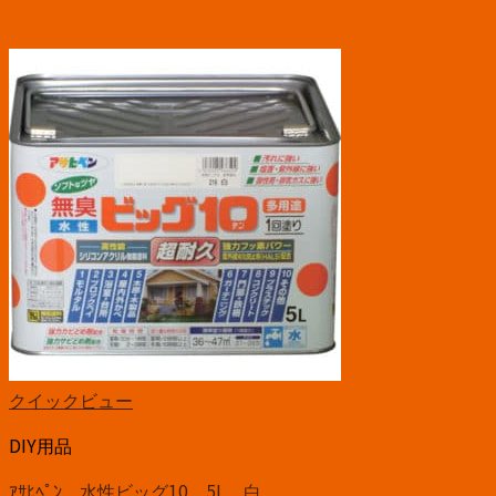
クイックビュー
DIY用品
ｱｻﾋﾍﾟﾝ 水性ビッグ10 5L 白