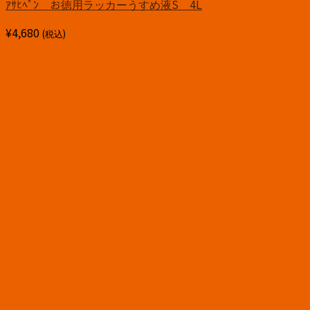
ｱｻﾋﾍﾟﾝ お徳用ラッカーうすめ液S 4L
¥
4,680
(税込)