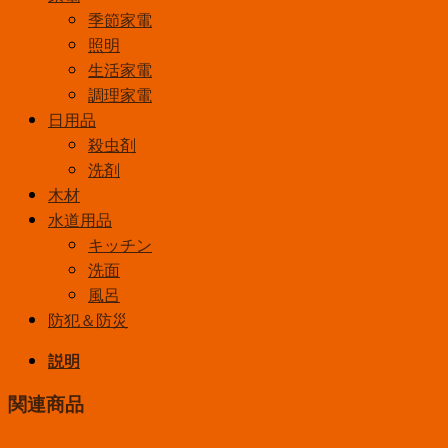
季節家電
照明
生活家電
調理家電
日用品
殺虫剤
洗剤
木材
水道用品
キッチン
洗面
風呂
防犯＆防災
説明
関連商品