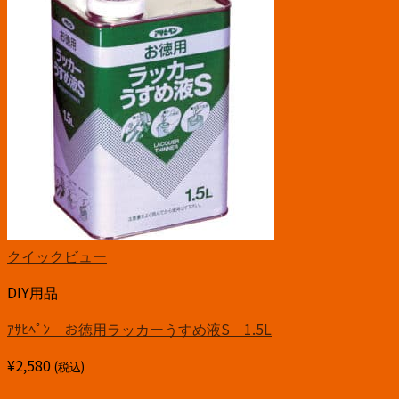
クイックビュー
DIY用品
ｱｻﾋﾍﾟﾝ お徳用ラッカーうすめ液S 1.5L
¥
2,580
(税込)