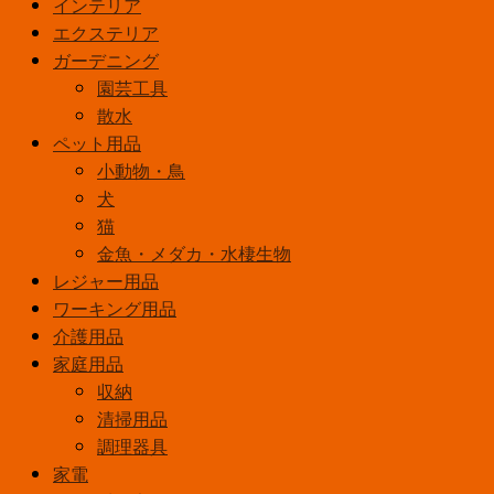
インテリア
ラ
エクステリア
ー
ガーデニング
55ml
カ
園芸工具
フ
散水
ェ
ペット用品
オ
小動物・鳥
レ
犬
個
猫
金魚・メダカ・水棲生物
レジャー用品
ワーキング用品
介護用品
家庭用品
収納
清掃用品
調理器具
家電