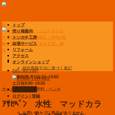
Skip
to
content
トップ
売り場案内
トンカチ工房
出張サービス
リフォーム
アクセス
オンラインショップ
特定商取引法に基づく表記
045-782-1007
営業時間 平日6:30~19:00
土日祝9:00~19:00
ホーム
/
DIY用品
/
塗料・ペンキ
お問い合わせ
ログイン / 登録
ｱｻﾋﾍﾟﾝ 水性 マッドカラ
¥
0
お買い物カゴに商品がありません。