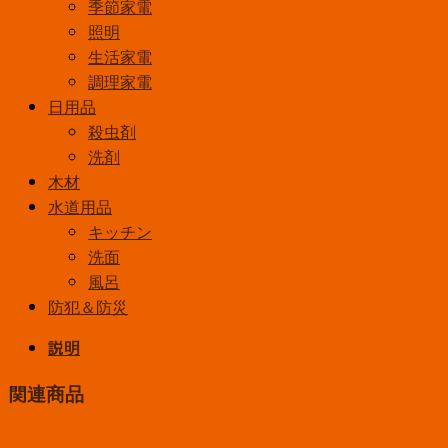
季節家電
照明
生活家電
調理家電
日用品
殺虫剤
洗剤
木材
水道用品
キッチン
洗面
風呂
防犯＆防災
説明
関連商品