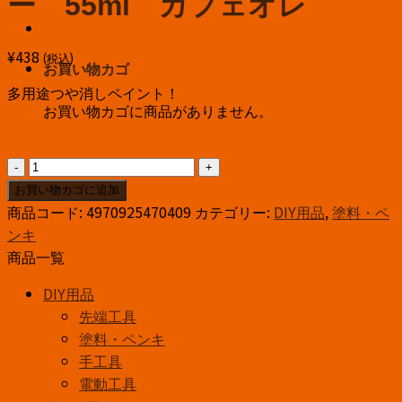
ー 55ml カフェオレ
¥
438
(税込)
お買い物カゴ
多用途つや消しペイント！
お買い物カゴに商品がありません。
ｱ
ｻ
お買い物カゴに追加
ﾋ
商品コード:
4970925470409
カテゴリー:
DIY用品
,
塗料・ペ
ﾍﾟ
ンキ
ﾝ
商品一覧
水
DIY用品
性
先端工具
マ
塗料・ペンキ
ッ
手工具
ド
電動工具
カ