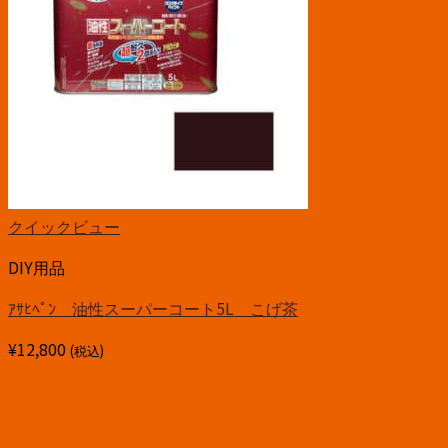
クイックビュー
DIY用品
ｱｻﾋﾍﾟﾝ 油性スーパーコート5L こげ茶
¥
12,800
(税込)