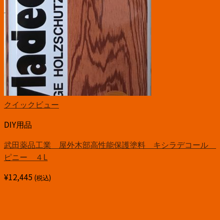
クイックビュー
DIY用品
武田薬品工業 屋外木部高性能保護塗料 キシラデコール
ピニー ４L
¥
12,445
(税込)