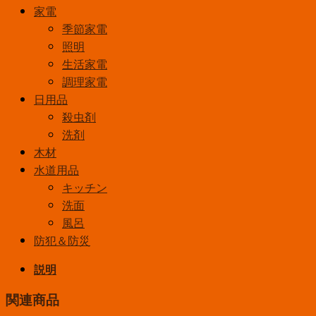
家電
季節家電
照明
生活家電
調理家電
日用品
殺虫剤
洗剤
木材
水道用品
キッチン
洗面
風呂
防犯＆防災
説明
関連商品