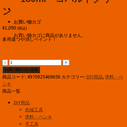
ン
お買い物カゴ
¥
1,090
(税込)
お買い物カゴに商品がありません。
多用途つや消しペイント！
ｱ
ｻ
お買い物カゴに追加
ﾋ
商品コード:
4970925469656
カテゴリー:
DIY用品
,
塗料・ペ
ﾍﾟ
ンキ
ﾝ
商品一覧
水
DIY用品
性
先端工具
マ
塗料・ペンキ
ッ
手工具
ド