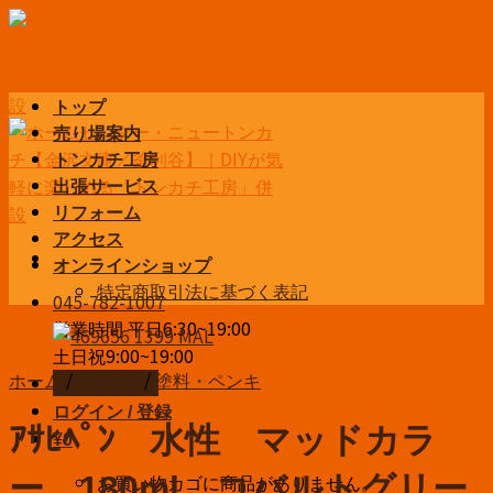
Skip
to
content
トップ
売り場案内
トンカチ工房
出張サービス
リフォーム
アクセス
オンラインショップ
特定商取引法に基づく表記
045-782-1007
営業時間 平日6:30~19:00
土日祝9:00~19:00
ホーム
/
DIY用品
/
塗料・ペンキ
お問い合わせ
ログイン / 登録
ｱｻﾋﾍﾟﾝ 水性 マッドカラ
¥
0
お買い物カゴに商品がありません。
ー 180ml コバルトグリー