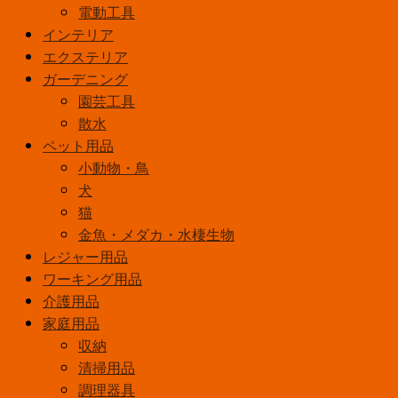
電動工具
カ
インテリア
ラ
エクステリア
ー
ガーデニング
180ml
コ
園芸工具
バ
散水
ル
ペット用品
ト
小動物・鳥
グ
犬
リ
猫
ー
金魚・メダカ・水棲生物
ン
レジャー用品
個
ワーキング用品
介護用品
家庭用品
収納
清掃用品
調理器具