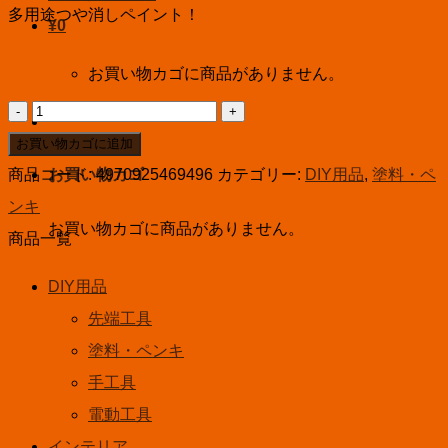
多用途つや消しペイント！
¥
0
お買い物カゴに商品がありません。
ｱ
ｻ
お買い物カゴに追加
ﾋ
商品コード:
4970925469496
カテゴリー:
DIY用品
,
塗料・ペ
お買い物カゴ
ﾍﾟ
ンキ
お買い物カゴに商品がありません。
ﾝ
商品一覧
水
DIY用品
性
先端工具
マ
塗料・ペンキ
ッ
手工具
ド
電動工具
カ
インテリア