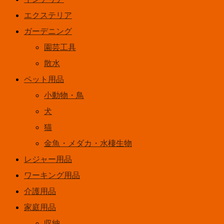
ラ
エクステリア
ー
ガーデニング
180ml
園芸工具
イ
散水
エ
ペット用品
ロ
小動物・鳥
ー
犬
ク
猫
リ
金魚・メダカ・水棲生物
ー
レジャー用品
ム
ワーキング用品
個
介護用品
家庭用品
収納