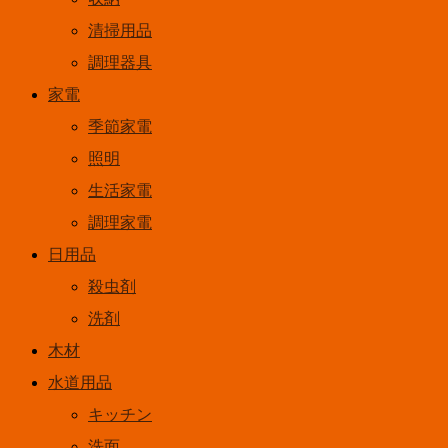
清掃用品
調理器具
家電
季節家電
照明
生活家電
調理家電
日用品
殺虫剤
洗剤
木材
水道用品
キッチン
洗面