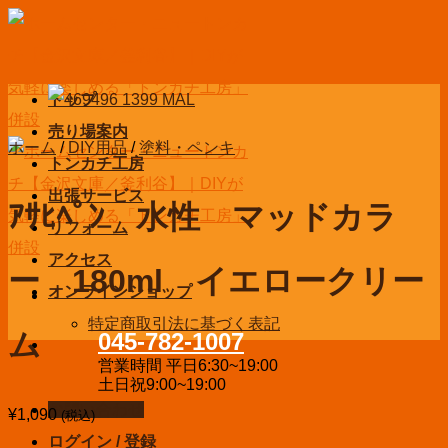
Skip
to
content
トップ
売り場案内
ホーム
/
DIY用品
/
塗料・ペンキ
トンカチ工房
出張サービス
ｱｻﾋﾍﾟﾝ 水性 マッドカラ
リフォーム
アクセス
ー 180ml イエロークリー
オンラインショップ
特定商取引法に基づく表記
ム
045-782-1007
営業時間 平日6:30~19:00
土日祝9:00~19:00
お問い合わせ
¥
1,090
(税込)
ログイン / 登録