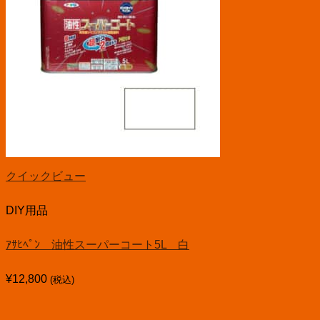
クイックビュー
DIY用品
ｱｻﾋﾍﾟﾝ 油性スーパーコート5L 白
¥
12,800
(税込)