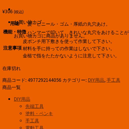
¥
306
(税込)
お買い物カゴ
皮・ビニール・ゴム・厚紙の丸穴あけ。
用途
ハンマーで叩いて、きれいな丸穴をあけることが
機能・特徴
お買い物カゴに商品がありません。
皮ポンチ用下敷きを使って作業して下さい。
材料を手に持っての作業はしないで下さい。
注意事項
金槌で指をたたかないように注意して下さい。
在庫切れ
商品コード:
4977292144056
カテゴリー:
DIY用品
,
手工具
商品一覧
DIY用品
先端工具
塗料・ペンキ
手工具
電動工具