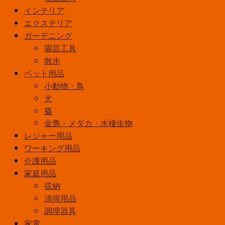
インテリア
エクステリア
ガーデニング
園芸工具
散水
ペット用品
小動物・鳥
犬
猫
金魚・メダカ・水棲生物
レジャー用品
ワーキング用品
介護用品
家庭用品
収納
清掃用品
調理器具
家電