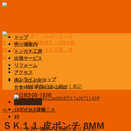
Skip
to
content
トップ
売り場案内
トンカチ工房
出張サービス
リフォーム
アクセス
045-782-1007
オンラインショップ
特定商取引法に基づく表記
営業時間 平日6:30~19:00
土日祝9:00~19:00
お問い合わせ
ホーム
/
DIY用品
/
手工具
ログイン / 登録
¥
0
ＳＫ１１ 皮ポンチ 8MM
お買い物カゴに商品がありません。