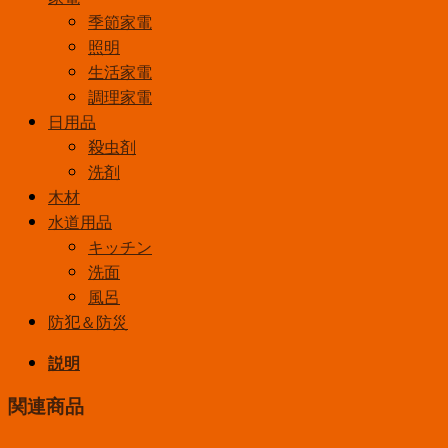
季節家電
照明
生活家電
調理家電
日用品
殺虫剤
洗剤
木材
水道用品
キッチン
洗面
風呂
防犯＆防災
説明
関連商品