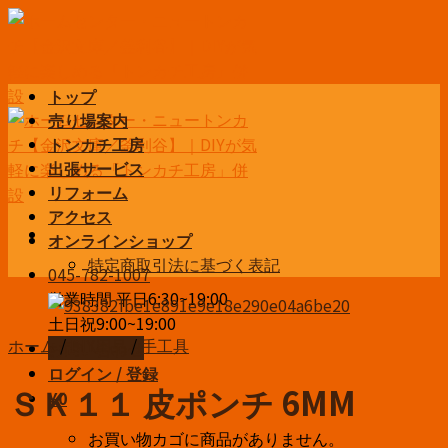
Skip
to
content
トップ
売り場案内
トンカチ工房
出張サービス
リフォーム
アクセス
オンラインショップ
特定商取引法に基づく表記
045-782-1007
営業時間 平日6:30~19:00
土日祝9:00~19:00
ホーム
/
DIY用品
/
手工具
お問い合わせ
ログイン / 登録
ＳＫ１１ 皮ポンチ 6MM
¥
0
お買い物カゴに商品がありません。