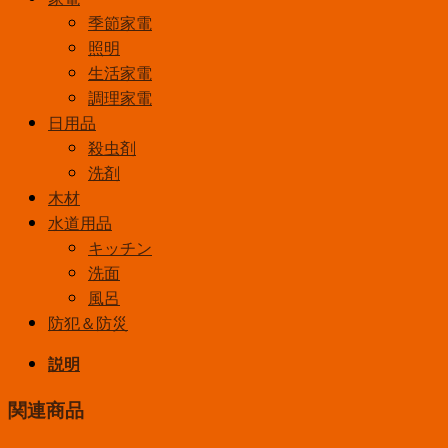
季節家電
照明
生活家電
調理家電
日用品
殺虫剤
洗剤
木材
水道用品
キッチン
洗面
風呂
防犯＆防災
説明
関連商品