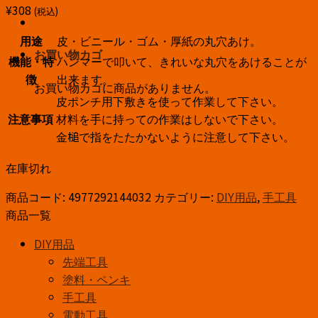
¥
308
(税込)
用途
皮・ビニール・ゴム・厚紙の丸穴あけ。
お買い物カゴ
機能・特
ハンマーで叩いて、きれいな丸穴をあけることが
徴
出来ます。
お買い物カゴに商品がありません。
皮ポンチ用下敷きを使って作業して下さい。
注意事項
材料を手に持っての作業はしないで下さい。
金槌で指をたたかないように注意して下さい。
在庫切れ
商品コード:
4977292144032
カテゴリー:
DIY用品
,
手工具
商品一覧
DIY用品
先端工具
塗料・ペンキ
手工具
電動工具