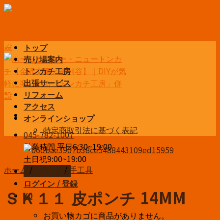
Skip
to
content
トップ
売り場案内
トンカチ工房
出張サービス
リフォーム
アクセス
オンラインショップ
特定商取引法に基づく表記
045-782-1007
営業時間 平日6:30~19:00
土日祝9:00~19:00
ホーム
/
DIY用品
/
手工具
お問い合わせ
ログイン / 登録
ＳＫ１１ 皮ポンチ 14MM
¥
0
お買い物カゴに商品がありません。