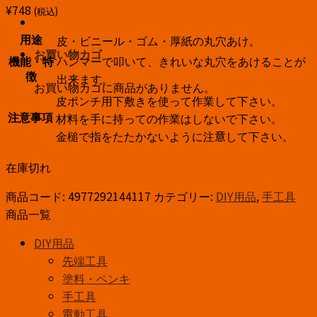
¥
748
(税込)
皮・ビニール・ゴム・厚紙の丸穴あけ。
用途
お買い物カゴ
ハンマーで叩いて、きれいな丸穴をあけることが
機能・特
出来ます。
徴
お買い物カゴに商品がありません。
皮ポンチ用下敷きを使って作業して下さい。
材料を手に持っての作業はしないで下さい。
注意事項
金槌で指をたたかないように注意して下さい。
在庫切れ
商品コード:
4977292144117
カテゴリー:
DIY用品
,
手工具
商品一覧
DIY用品
先端工具
塗料・ペンキ
手工具
電動工具