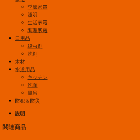
季節家電
照明
生活家電
調理家電
日用品
殺虫剤
洗剤
木材
水道用品
キッチン
洗面
風呂
防犯＆防災
説明
関連商品