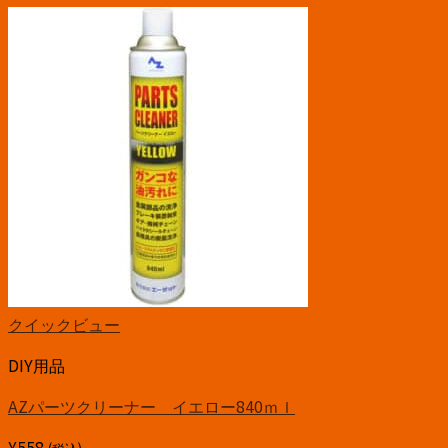
クイックビュー
DIY用品
AZパーツクリーナー イエロー840ｍｌ
¥
558