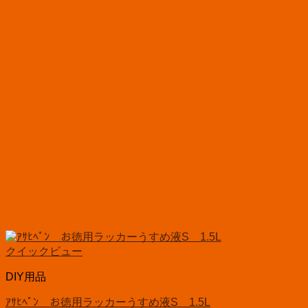
クイックビュー
DIY用品
ｱｻﾋﾍﾟﾝ お徳用ラッカーうすめ液S 1.5L