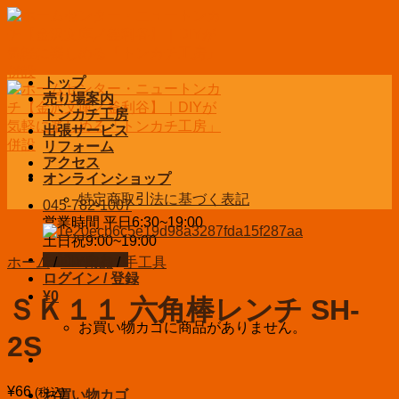
Skip
to
content
トップ
売り場案内
トンカチ工房
出張サービス
リフォーム
アクセス
オンラインショップ
特定商取引法に基づく表記
045-782-1007
営業時間 平日6:30~19:00
土日祝9:00~19:00
お問い合わせ
ホーム
/
DIY用品
/
手工具
ログイン / 登録
¥
0
ＳＫ１１ 六角棒レンチ SH-
お買い物カゴに商品がありません。
2S
¥
66
(税込)
お買い物カゴ