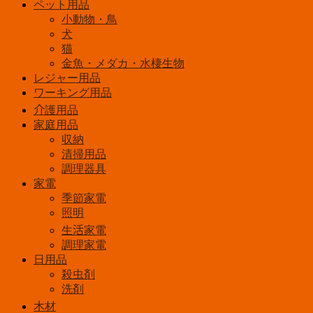
ペット用品
小動物・鳥
犬
猫
金魚・メダカ・水棲生物
レジャー用品
ワーキング用品
介護用品
家庭用品
収納
清掃用品
調理器具
家電
季節家電
照明
生活家電
調理家電
日用品
殺虫剤
洗剤
木材