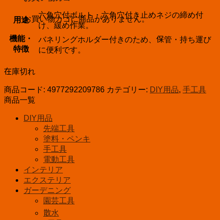
六角穴付ボルト・六角穴付き止めネジの締め付
お買い物カゴに商品がありません。
用途
け、緩め作業。
機能・
バネリングホルダー付きのため、保管・持ち運び
特徴
に便利です。
在庫切れ
商品コード:
4977292209786
カテゴリー:
DIY用品
,
手工具
商品一覧
DIY用品
先端工具
塗料・ペンキ
手工具
電動工具
インテリア
エクステリア
ガーデニング
園芸工具
散水