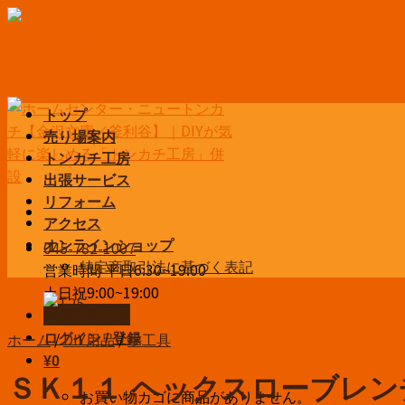
Skip
to
content
トップ
売り場案内
トンカチ工房
出張サービス
リフォーム
アクセス
045-782-1007
オンラインショップ
特定商取引法に基づく表記
営業時間 平日6:30~19:00
土日祝9:00~19:00
お問い合わせ
ホーム
/
DIY用品
/
手工具
ログイン / 登録
¥
0
ＳＫ１１ ヘックスローブレンチ 
お買い物カゴに商品がありません。