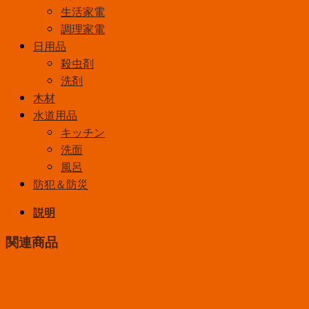
生活家電
調理家電
日用品
殺虫剤
洗剤
木材
水道用品
キッチン
洗面
風呂
防犯＆防災
説明
関連商品