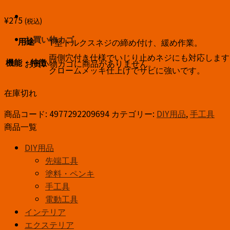
¥
275
(税込)
お買い物カゴ
T型トルクスネジの締め付け、緩め作業。
用途
両側穴付き仕様でいじり止めネジにも対応します
お買い物カゴに商品がありません。
機能・特徴
クロームメッキ仕上げでサビに強いです。
在庫切れ
商品コード:
4977292209694
カテゴリー:
DIY用品
,
手工具
商品一覧
DIY用品
先端工具
塗料・ペンキ
手工具
電動工具
インテリア
エクステリア