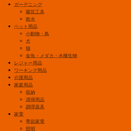
ガーデニング
園芸工具
散水
ペット用品
小動物・鳥
犬
猫
金魚・メダカ・水棲生物
レジャー用品
ワーキング用品
介護用品
家庭用品
収納
清掃用品
調理器具
家電
季節家電
照明