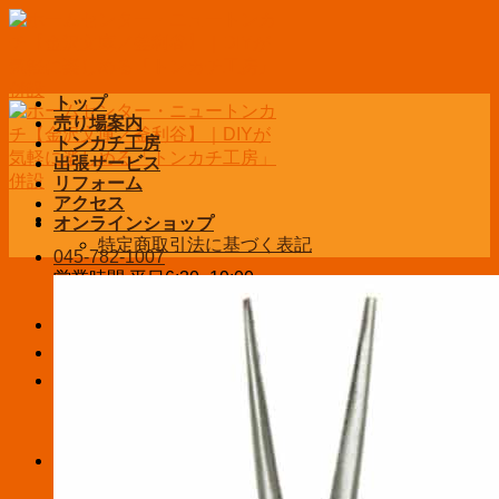
Skip
to
content
トップ
売り場案内
トンカチ工房
出張サービス
リフォーム
アクセス
オンラインショップ
特定商取引法に基づく表記
045-782-1007
営業時間 平日6:30~19:00
土日祝9:00~19:00
お問い合わせ
ログイン / 登録
¥
0
お買い物カゴに商品がありません。