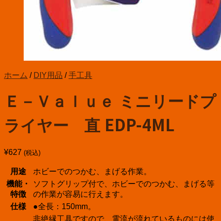
ホーム
/
DIY用品
/
手工具
Ｅ－Ｖａｌｕｅ ミニリードプ
ライヤー 直 EDP-4ML
¥
627
(税込)
用途
ホビーでのつかむ、まげる作業。
機能・
ソフトグリップ付で、ホビーでのつかむ、まげる等
特徴
の作業が容易に行えます。
仕様
●全長：150mm。
非絶縁工具ですので、電流が流れているものには使