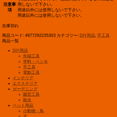
注意事
用しないで下さい。
項
用途以外には使用しないで下さい。
用途以外には使用しないで下さい。
在庫切れ
商品コード:
4977292235303
カテゴリー:
DIY用品
,
手工具
商品一覧
DIY用品
先端工具
塗料・ペンキ
手工具
電動工具
インテリア
エクステリア
ガーデニング
園芸工具
散水
ペット用品
小動物・鳥
犬