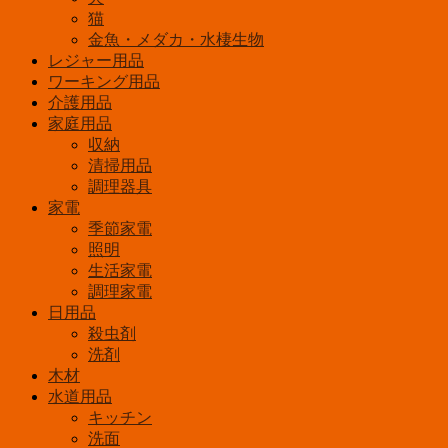
猫
金魚・メダカ・水棲生物
レジャー用品
ワーキング用品
介護用品
家庭用品
収納
清掃用品
調理器具
家電
季節家電
照明
生活家電
調理家電
日用品
殺虫剤
洗剤
木材
水道用品
キッチン
洗面