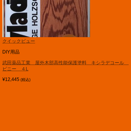
クイックビュー
DIY用品
武田薬品工業 屋外木部高性能保護塗料 キシラデコール
ピニー ４L
¥
12,445
(税込)