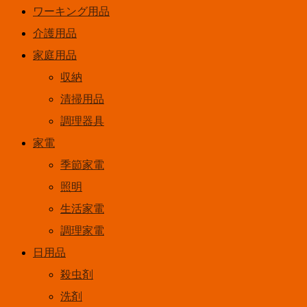
ワーキング用品
介護用品
家庭用品
収納
清掃用品
調理器具
家電
季節家電
照明
生活家電
調理家電
日用品
殺虫剤
洗剤