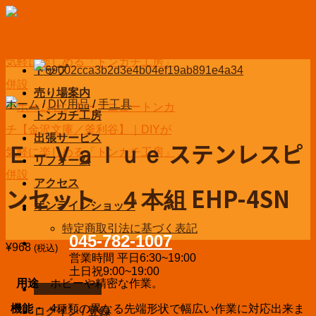
Skip
to
content
トップ
売り場案内
ホーム
/
DIY用品
/
手工具
トンカチ工房
出張サービス
Ｅ－Ｖａｌｕｅ ステンレスピ
リフォーム
アクセス
ンセット ４本組 EHP-4SN
オンラインショップ
特定商取引法に基づく表記
045-782-1007
¥
968
(税込)
営業時間 平日6:30~19:00
土日祝9:00~19:00
用途
ホビーや精密な作業。
お問い合わせ
機能・
4種類の異なる先端形状で幅広い作業に対応出来ま
ログイン / 登録