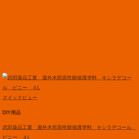
クイックビュー
DIY用品
武田薬品工業 屋外木部高性能保護塗料 キシラデコール
ピニー ４L