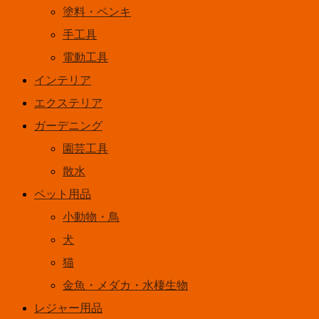
塗料・ペンキ
手工具
電動工具
インテリア
エクステリア
ガーデニング
園芸工具
散水
ペット用品
小動物・鳥
犬
猫
金魚・メダカ・水棲生物
レジャー用品