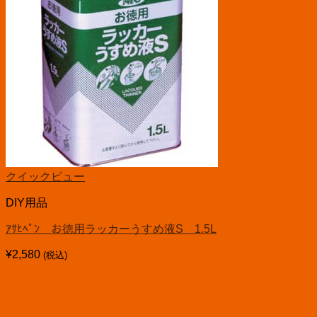
クイックビュー
DIY用品
ｱｻﾋﾍﾟﾝ お徳用ラッカーうすめ液S 1.5L
¥
2,580
(税込)