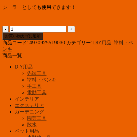
シーラーとしても使用できます！
防
水
お買い物カゴに追加
塗
商品コード:
4970925519030
カテゴリー:
DIY用品
,
塗料・ペ
料
ンキ
ス
商品一覧
プ
DIY用品
レ
先端工具
ー
420
塗料・ペンキ
㎖
手工具
個
電動工具
インテリア
エクステリア
ガーデニング
園芸工具
散水
ペット用品