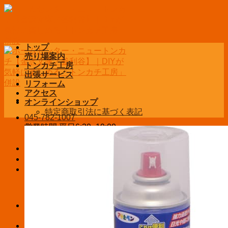
Skip
to
content
トップ
売り場案内
トンカチ工房
出張サービス
リフォーム
アクセス
オンラインショップ
特定商取引法に基づく表記
045-782-1007
営業時間 平日6:30~19:00
土日祝9:00~19:00
お問い合わせ
ログイン / 登録
¥
0
お買い物カゴに商品がありません。
お買い物カゴ