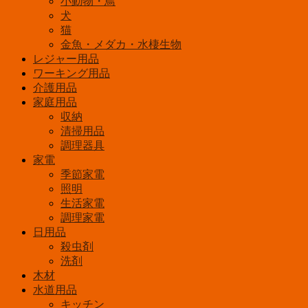
小動物・鳥
犬
猫
金魚・メダカ・水棲生物
レジャー用品
ワーキング用品
介護用品
家庭用品
収納
清掃用品
調理器具
家電
季節家電
照明
生活家電
調理家電
日用品
殺虫剤
洗剤
木材
水道用品
キッチン