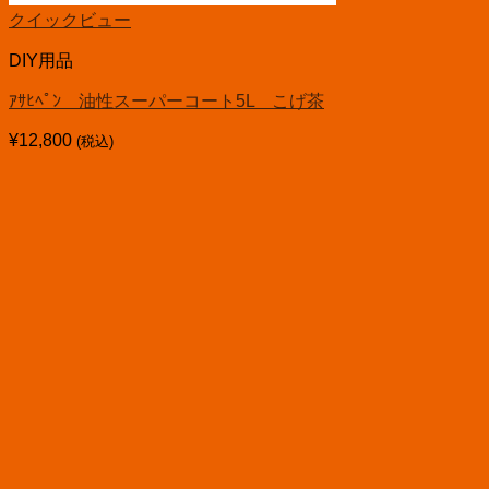
クイックビュー
DIY用品
ｱｻﾋﾍﾟﾝ 油性スーパーコート5L こげ茶
¥
12,800
(税込)