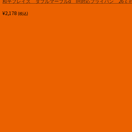
和平フレイズ ダブルマーブルα IH対応フライパン 26ｃ
¥
2,178
(税込)