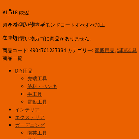
¥
1,518
(税込)
超かる～い+ダイヤモンドコートすべすべ加工
お買い物カゴ
在庫切れ
お買い物カゴに商品がありません。
商品コード:
4904761237384
カテゴリー:
家庭用品
,
調理器具
商品一覧
DIY用品
先端工具
塗料・ペンキ
手工具
電動工具
インテリア
エクステリア
ガーデニング
園芸工具