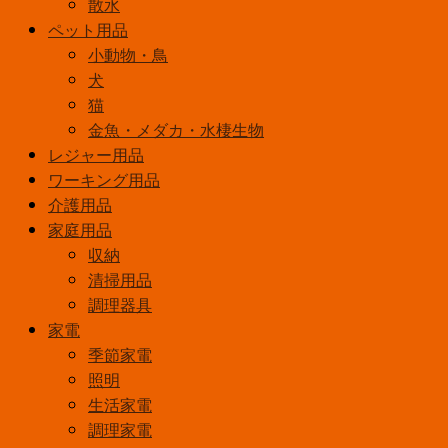
散水
ペット用品
小動物・鳥
犬
猫
金魚・メダカ・水棲生物
レジャー用品
ワーキング用品
介護用品
家庭用品
収納
清掃用品
調理器具
家電
季節家電
照明
生活家電
調理家電