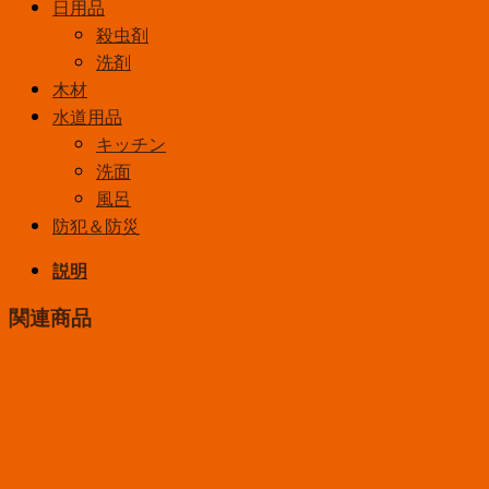
日用品
殺虫剤
洗剤
木材
水道用品
キッチン
洗面
風呂
防犯＆防災
説明
関連商品