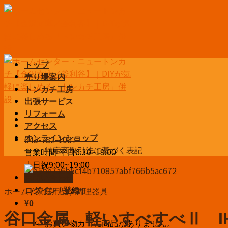
Skip
to
content
トップ
売り場案内
トンカチ工房
出張サービス
リフォーム
アクセス
045-782-1007
オンラインショップ
特定商取引法に基づく表記
営業時間 平日6:30~19:00
土日祝9:00~19:00
お問い合わせ
ホーム
/
家庭用品
/
調理器具
ログイン / 登録
¥
0
谷口金属 軽いすべすべⅡ IH
お買い物カゴに商品がありません。