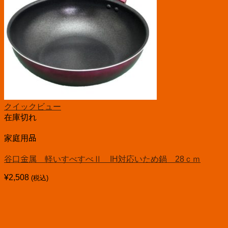
クイックビュー
在庫切れ
家庭用品
谷口金属 軽いすべすべⅡ IH対応いため鍋 28ｃｍ
¥
2,508
(税込)