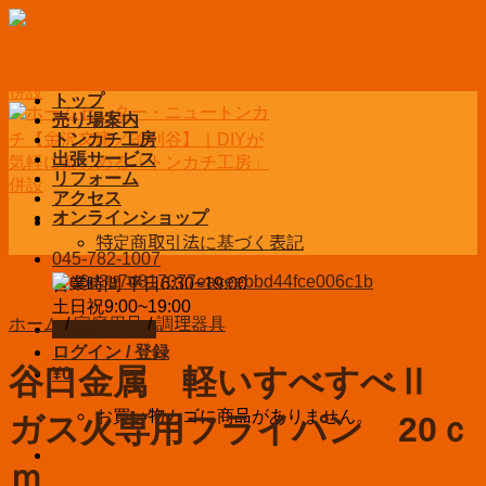
Skip
to
content
トップ
売り場案内
トンカチ工房
出張サービス
リフォーム
アクセス
オンラインショップ
特定商取引法に基づく表記
045-782-1007
営業時間 平日6:30~19:00
土日祝9:00~19:00
ホーム
/
家庭用品
/
調理器具
お問い合わせ
ログイン / 登録
谷口金属 軽いすべすべⅡ
¥
0
お買い物カゴに商品がありません。
ガス火専用フライパン 20ｃ
ｍ