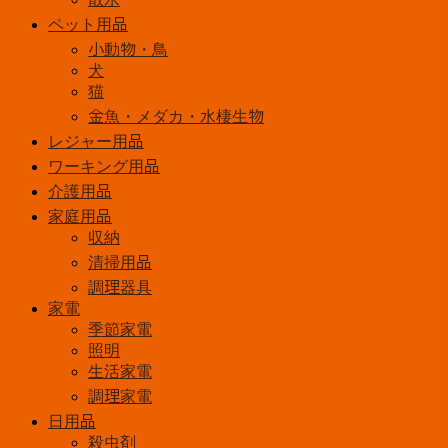
ペット用品
小動物・鳥
犬
猫
金魚・メダカ・水棲生物
レジャー用品
ワーキング用品
介護用品
家庭用品
収納
清掃用品
調理器具
家電
季節家電
照明
生活家電
調理家電
日用品
殺虫剤