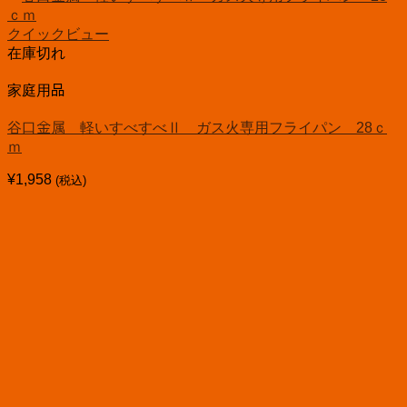
クイックビュー
在庫切れ
家庭用品
谷口金属 軽いすべすべⅡ ガス火専用フライパン 28ｃ
ｍ
¥
1,958
(税込)