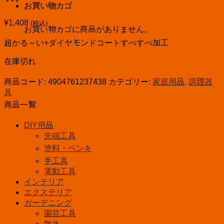
お買い物カゴ
¥
1,408
(税込)
お買い物カゴに商品がありません。
超かる～い+ダイヤモンドコートすべすべ加工
在庫切れ
商品コード:
4904761237438
カテゴリー:
家庭用品
,
調理器
具
商品一覧
DIY用品
先端工具
塗料・ペンキ
手工具
電動工具
インテリア
エクステリア
ガーデニング
園芸工具
散水