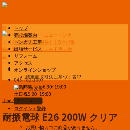
Skip
to
content
トップ
売り場案内
トンカチ工房
出張サービス
リフォーム
アクセス
オンラインショップ
特定商取引法に基づく表記
045-782-1007
営業時間 平日6:30~19:00
土日祝9:00~19:00
ホーム
/
家電
/
照明
お問い合わせ
ログイン / 登録
耐振電球 E26 200W クリア
¥
0
お買い物カゴに商品がありません。