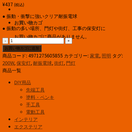
¥
437
(税込)
● 振動・衝撃に強いクリア耐振電球
お買い物カゴ
● 振動の多い場所、門灯や街灯、工事の保安灯に
お買い物カゴに商品がありません。
耐
振
お買い物カゴに追加
電
商品コード:
4971275605855
カテゴリー:
家電
,
照明
タグ:
球
200W
,
保安灯
,
耐振電球
,
街灯
,
門灯
E26
商品一覧
200W
DIY用品
ク
先端工具
リ
塗料・ペンキ
ア
手工具
個
電動工具
インテリア
エクステリア