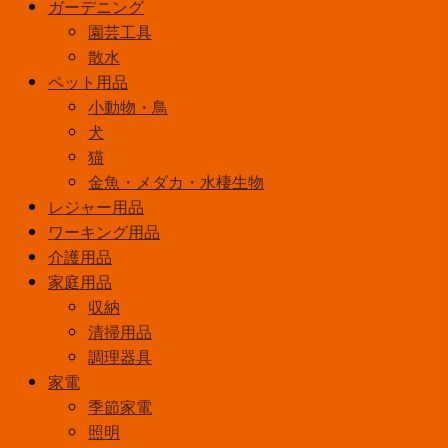
ガーデニング
園芸工具
散水
ペット用品
小動物・鳥
犬
猫
金魚・メダカ・水棲生物
レジャー用品
ワーキング用品
介護用品
家庭用品
収納
清掃用品
調理器具
家電
季節家電
照明