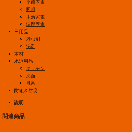
季節家電
照明
生活家電
調理家電
日用品
殺虫剤
洗剤
木材
水道用品
キッチン
洗面
風呂
防犯＆防災
説明
関連商品