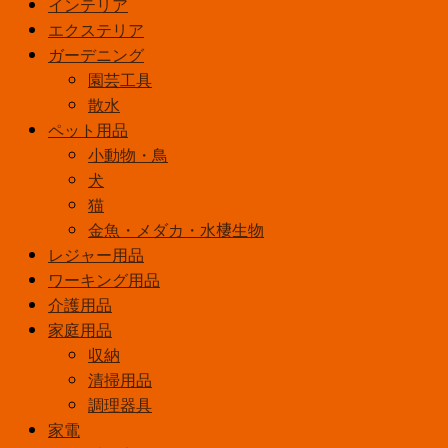
インテリア
用
エクステリア
1.6L
ガーデニング
ホ
園芸工具
ワ
散水
イ
ペット用品
ト
小動物・鳥
個
犬
猫
金魚・メダカ・水棲生物
レジャー用品
ワーキング用品
介護用品
家庭用品
収納
清掃用品
調理器具
家電