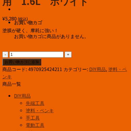
用 1.6L ホワイト
¥
5,280
(税込)
お買い物カゴ
塗膜が硬く、摩耗に強い！
お買い物カゴに商品がありません。
水
性
お買い物カゴに追加
強
商品コード:
4970925424211
カテゴリー:
DIY用品
,
塗料・ペ
力
ンキ
コ
商品一覧
ン
DIY用品
ク
先端工具
リ
塗料・ペンキ
ー
手工具
ト
電動工具
床