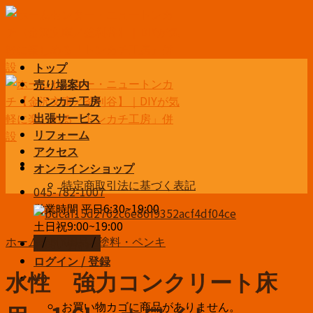
Skip
to
content
トップ
売り場案内
トンカチ工房
出張サービス
リフォーム
アクセス
オンラインショップ
特定商取引法に基づく表記
045-782-1007
営業時間 平日6:30~19:00
土日祝9:00~19:00
ホーム
/
DIY用品
/
塗料・ペンキ
お問い合わせ
ログイン / 登録
水性 強力コンクリート床
¥
0
お買い物カゴに商品がありません。