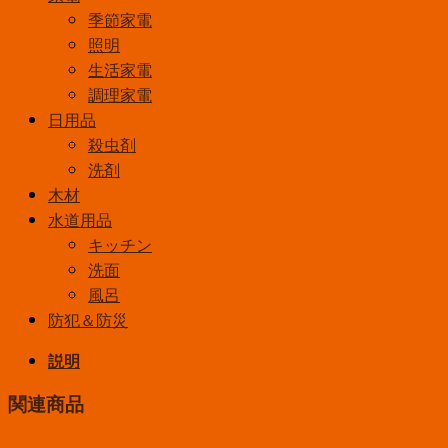
季節家電
照明
生活家電
調理家電
日用品
殺虫剤
洗剤
木材
水道用品
キッチン
洗面
風呂
防犯＆防災
説明
関連商品