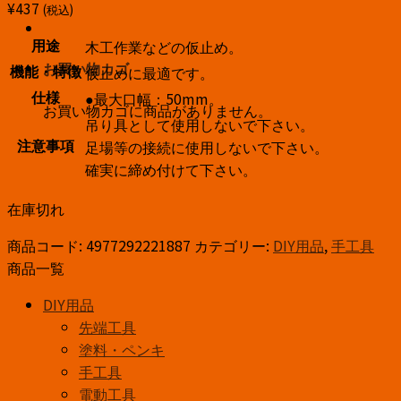
¥
437
(税込)
木工作業などの仮止め。
用途
仮止めに最適です。
お買い物カゴ
機能・特徴
●最大口幅：50mm。
仕様
お買い物カゴに商品がありません。
吊り具として使用しないで下さい。
足場等の接続に使用しないで下さい。
注意事項
確実に締め付けて下さい。
在庫切れ
商品コード:
4977292221887
カテゴリー:
DIY用品
,
手工具
商品一覧
DIY用品
先端工具
塗料・ペンキ
手工具
電動工具