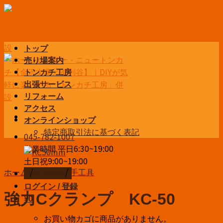
Skip
to
content
トップ
売り場案内
トンカチ工房
出張サービス
リフォーム
アクセス
オンラインショップ
特定商取引法に基づく表記
045-782-1007
営業時間 平日6:30~19:00
土日祝9:00~19:00
ホーム
/
DIY用品
/
手工具
お問い合わせ
ログイン / 登録
強力Cクランプ KC-50
¥
0
お買い物カゴに商品がありません。