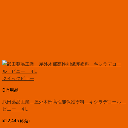
クイックビュー
DIY用品
武田薬品工業 屋外木部高性能保護塗料 キシラデコール
ピニー ４L
¥
12,445
(税込)