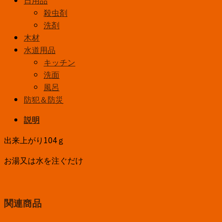
殺虫剤
洗剤
木材
水道用品
キッチン
洗面
風呂
防犯＆防災
説明
出来上がり104ｇ
お湯又は水を注ぐだけ
関連商品