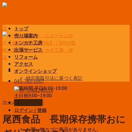
Skip
to
content
トップ
売り場案内
トンカチ工房
出張サービス
リフォーム
アクセス
オンラインショップ
特定商取引法に基づく表記
045-782-1007
営業時間 平日6:30~19:00
土日祝9:00~19:00
ホーム
/
防犯＆防災
お問い合わせ
ログイン / 登録
尾西食品 長期保存携帯おに
¥
0
お買い物カゴに商品がありません。