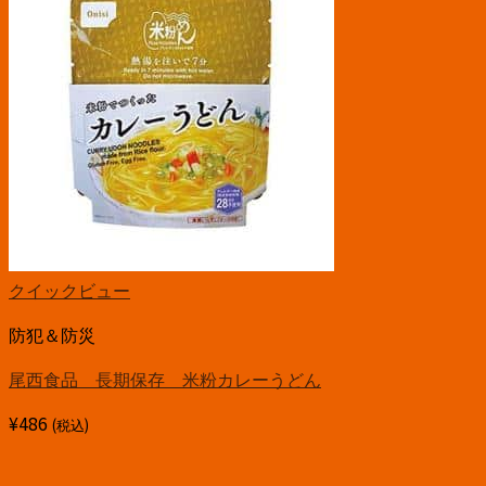
クイックビュー
防犯＆防災
尾西食品 長期保存 米粉カレーうどん
¥
486
(税込)