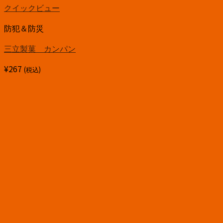
クイックビュー
防犯＆防災
三立製菓 カンパン
¥
267
(税込)