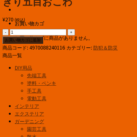
ぎり五目おこわ
¥
270
(税込)
お買い物カゴ
尾
お買い物カゴに商品がありません。
西
お買い物カゴに追加
食
商品コード:
4970088240116
カテゴリー:
防犯＆防災
品
商品一覧
長
DIY用品
期
先端工具
保
塗料・ペンキ
存
手工具
携
電動工具
帯
インテリア
お
エクステリア
に
ガーデニング
ぎ
園芸工具
り
散水