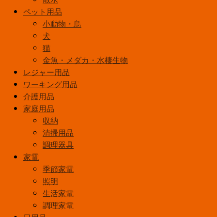
五
ペット用品
目
小動物・鳥
お
犬
こ
猫
わ
金魚・メダカ・水棲生物
個
レジャー用品
ワーキング用品
介護用品
家庭用品
収納
清掃用品
調理器具
家電
季節家電
照明
生活家電
調理家電
日用品