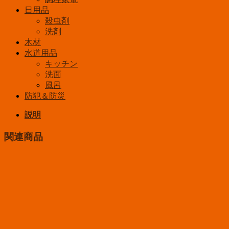
日用品
殺虫剤
洗剤
木材
水道用品
キッチン
洗面
風呂
防犯＆防災
説明
関連商品