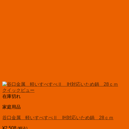
クイックビュー
在庫切れ
家庭用品
谷口金属 軽いすべすべⅡ IH対応いため鍋 28ｃｍ
¥
2,508
(税込)