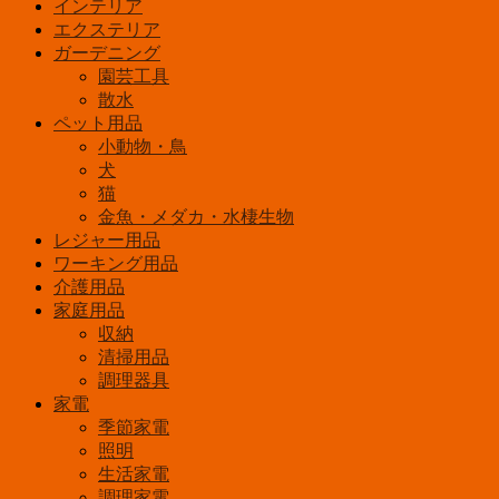
インテリア
エクステリア
ガーデニング
園芸工具
散水
ペット用品
小動物・鳥
犬
猫
金魚・メダカ・水棲生物
レジャー用品
ワーキング用品
介護用品
家庭用品
収納
清掃用品
調理器具
家電
季節家電
照明
生活家電
調理家電