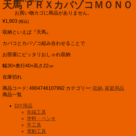
天馬 ＰＲＸカバゾコＭＯＮＯ 
お買い物カゴに商品がありません。
¥
1,903
(税込)
収納といえば『天馬』
カバコとカバゾコ組み合わせることで
お部屋にピッタリおしゃれ収納
幅30×奥行40×高さ22㎝
在庫切れ
商品コード:
4904746107992
カテゴリー:
収納
,
家庭用品
商品一覧
DIY用品
先端工具
塗料・ペンキ
手工具
電動工具