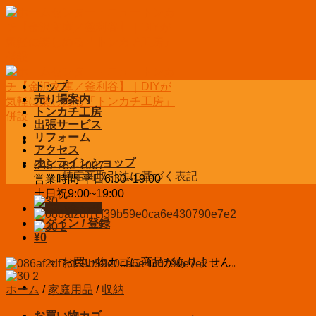
Skip
to
content
トップ
売り場案内
トンカチ工房
出張サービス
リフォーム
アクセス
オンラインショップ
045-782-1007
特定商取引法に基づく表記
営業時間 平日6:30~19:00
土日祝9:00~19:00
お問い合わせ
ログイン / 登録
¥
0
お買い物カゴに商品がありません。
ホーム
/
家庭用品
/
収納
お買い物カゴ