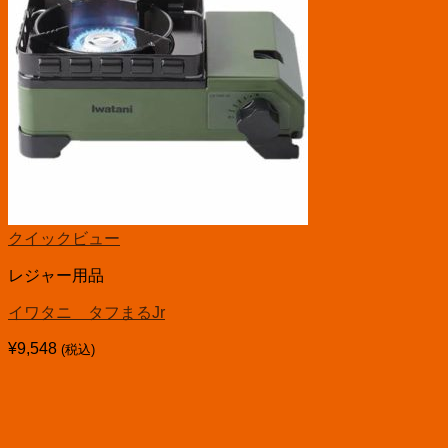
クイックビュー
レジャー用品
イワタニ タフまるJr
¥
9,548
(税込)