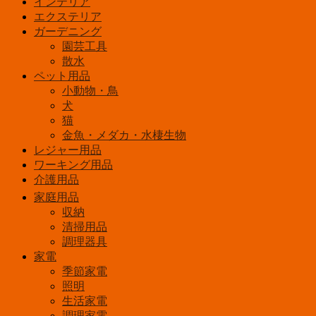
インテリア
エクステリア
ガーデニング
園芸工具
散水
ペット用品
小動物・鳥
犬
猫
金魚・メダカ・水棲生物
レジャー用品
ワーキング用品
介護用品
家庭用品
収納
清掃用品
調理器具
家電
季節家電
照明
生活家電
調理家電