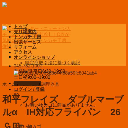
Skip
to
content
トップ
売り場案内
トンカチ工房
出張サービス
リフォーム
アクセス
オンラインショップ
特定商取引法に基づく表記
045-782-1007
営業時間 平日6:30~19:00
土日祝9:00~19:00
お問い合わせ
ホーム
/
家庭用品
/
調理器具
ログイン / 登録
¥
0
和平フレイズ ダブルマーブ
お買い物カゴに商品がありません。
ルα IH対応フライパン 26
ｃｍ
お買い物カゴ