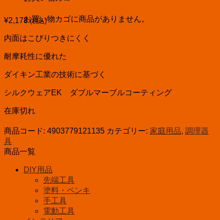
お買い物カゴに商品がありません。
¥
2,178
(税込)
内面はこびりつきにくく
耐摩耗性に優れた
ダイキン工業の技術に基づく
シルクウェアEK ダブルマーブルコーティング
在庫切れ
商品コード:
4903779121135
カテゴリー:
家庭用品
,
調理器
具
商品一覧
DIY用品
先端工具
塗料・ペンキ
手工具
電動工具