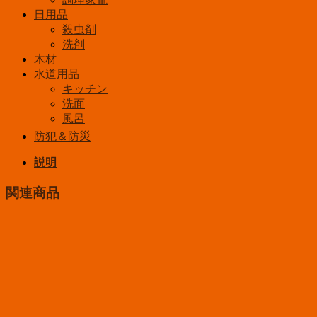
日用品
殺虫剤
洗剤
木材
水道用品
キッチン
洗面
風呂
防犯＆防災
説明
関連商品