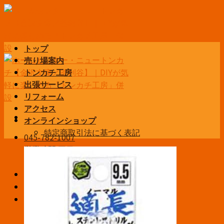
Skip
to
content
トップ
売り場案内
トンカチ工房
出張サービス
リフォーム
アクセス
オンラインショップ
特定商取引法に基づく表記
045-782-1007
営業時間 平日6:30~19:00
土日祝9:00~19:00
お問い合わせ
ログイン / 登録
¥
0
お買い物カゴに商品がありません。