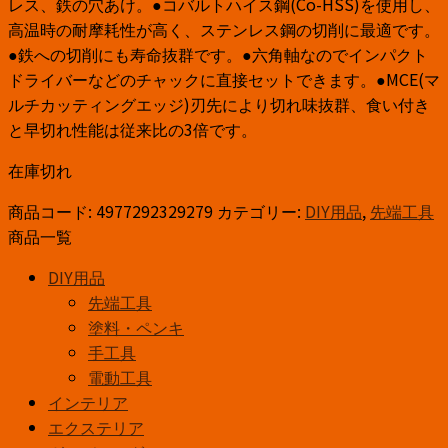
レス、鉄の穴あけ。●コバルトハイス鋼(Co-HSS)を使用し、
高温時の耐摩耗性が高く、ステンレス鋼の切削に最適です。
●鉄への切削にも寿命抜群です。●六角軸なのでインパクト
ドライバーなどのチャックに直接セットできます。●MCE(マ
ルチカッティングエッジ)刃先により切れ味抜群、食い付き
と早切れ性能は従来比の3倍です。
在庫切れ
商品コード:
4977292329279
カテゴリー:
DIY用品
,
先端工具
商品一覧
DIY用品
先端工具
塗料・ペンキ
手工具
電動工具
インテリア
エクステリア