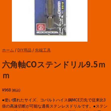
ホーム
/
DIY用品
/
先端工具
六角軸COステンドリル9.5ｍ
ｍ
¥
968
(税込)
●使い慣れたサイズ、コバルトハイス鋼MCE刃先で従来比3
倍の高速切断が可能な適長ステンレスドリルです。●ステン