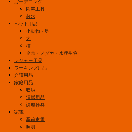
ガーデニング
園芸工具
散水
ペット用品
小動物・鳥
犬
猫
金魚・メダカ・水棲生物
レジャー用品
ワーキング用品
介護用品
家庭用品
収納
清掃用品
調理器具
家電
季節家電
照明