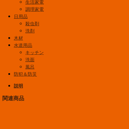
生活家電
調理家電
日用品
殺虫剤
洗剤
木材
水道用品
キッチン
洗面
風呂
防犯＆防災
説明
関連商品