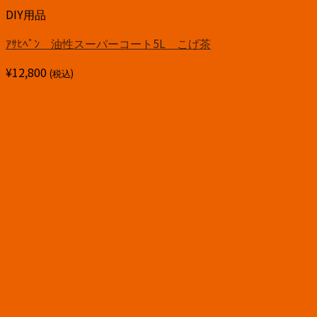
DIY用品
ｱｻﾋﾍﾟﾝ 油性スーパーコート5L こげ茶
¥
12,800
(税込)