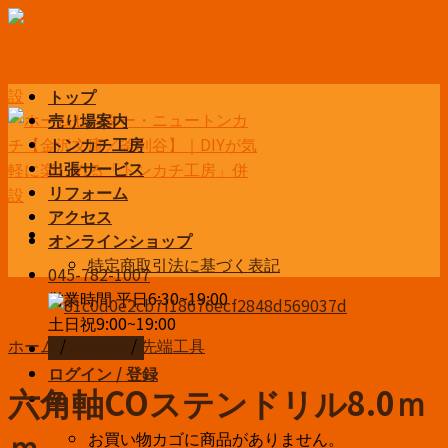
Skip
to
content
トップ
売り場案内
トンカチ工房
出張サービス
リフォーム
アクセス
オンラインショップ
特定商取引法に基づく表記
045-782-1007
営業時間 平日6:30~19:00
土日祝9:00~19:00
ホーム
/
DIY用品
/
先端工具
お問い合わせ
ログイン / 登録
六角軸COステンドリル8.0ｍ
¥
0
お買い物カゴに商品がありません。