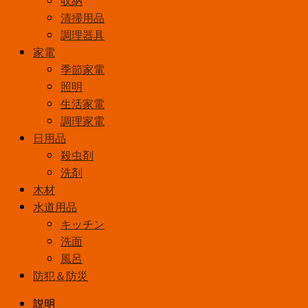
清掃用品
調理器具
家電
季節家電
照明
生活家電
調理家電
日用品
殺虫剤
洗剤
木材
水道用品
キッチン
洗面
風呂
防犯＆防災
説明