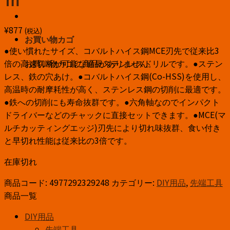
ｍ
¥
877
(税込)
お買い物カゴ
●使い慣れたサイズ、コバルトハイス鋼MCE刃先で従来比3
お買い物カゴに商品がありません。
倍の高速切断が可能な適長ステンレスドリルです。●ステン
レス、鉄の穴あけ。●コバルトハイス鋼(Co-HSS)を使用し、
高温時の耐摩耗性が高く、ステンレス鋼の切削に最適です。
●鉄への切削にも寿命抜群です。●六角軸なのでインパクト
ドライバーなどのチャックに直接セットできます。●MCE(マ
ルチカッティングエッジ)刃先により切れ味抜群、食い付き
と早切れ性能は従来比の3倍です。
在庫切れ
商品コード:
4977292329248
カテゴリー:
DIY用品
,
先端工具
商品一覧
DIY用品
先端工具