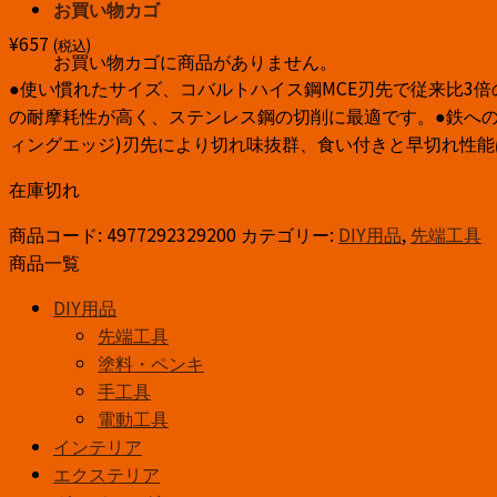
お買い物カゴ
¥
657
(税込)
お買い物カゴに商品がありません。
●使い慣れたサイズ、コバルトハイス鋼MCE刃先で従来比3倍
の耐摩耗性が高く、ステンレス鋼の切削に最適です。●鉄への
ィングエッジ)刃先により切れ味抜群、食い付きと早切れ性能
在庫切れ
商品コード:
4977292329200
カテゴリー:
DIY用品
,
先端工具
商品一覧
DIY用品
先端工具
塗料・ペンキ
手工具
電動工具
インテリア
エクステリア