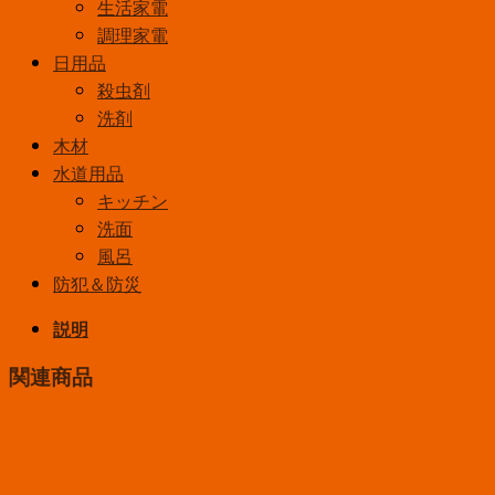
生活家電
調理家電
日用品
殺虫剤
洗剤
木材
水道用品
キッチン
洗面
風呂
防犯＆防災
説明
関連商品