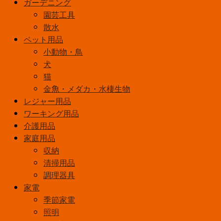
ガーデニング
園芸工具
散水
ペット用品
小動物・鳥
犬
猫
金魚・メダカ・水棲生物
レジャー用品
ワーキング用品
介護用品
家庭用品
収納
清掃用品
調理器具
家電
季節家電
照明