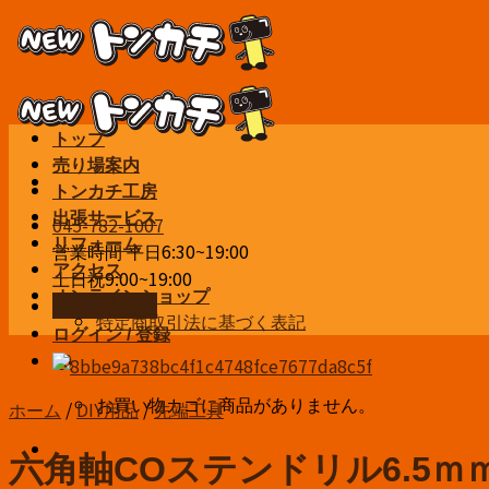
Skip
to
content
トップ
売り場案内
トンカチ工房
出張サービス
045-782-1007
リフォーム
営業時間 平日6:30~19:00
アクセス
土日祝9:00~19:00
オンラインショップ
お問い合わせ
特定商取引法に基づく表記
ログイン / 登録
¥
0
お買い物カゴに商品がありません。
ホーム
/
DIY用品
/
先端工具
六角軸COステンドリル6.5ｍ