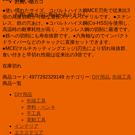
お買い物カゴ
●使い慣れたサイズ、コバルトハイス鋼MCE刃先で従来比3
お買い物カゴに商品がありません。
倍の高速切断が可能な適長ステンレスドリルです。●ステン
レス、鉄の穴あけ。●コバルトハイス鋼(Co-HSS)を使用し、
高温時の耐摩耗性が高く、ステンレス鋼の切削に最適です。
●鉄への切削にも寿命抜群です。●六角軸なのでインパクト
ドライバーなどのチャックに直接セットできます。
●MCE(マルチカッティングエッジ)刃先により切れ味抜群、
食い付きと早切れ性能は従来比の3倍です。
在庫切れ
商品コード:
4977292329149
カテゴリー:
DIY用品
,
先端工具
商品一覧
DIY用品
先端工具
塗料・ペンキ
手工具
電動工具
インテリア
エクステリア