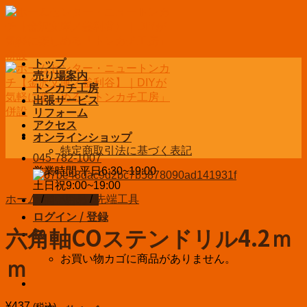
Skip
to
content
トップ
売り場案内
トンカチ工房
出張サービス
リフォーム
アクセス
オンラインショップ
特定商取引法に基づく表記
045-782-1007
営業時間 平日6:30~19:00
土日祝9:00~19:00
ホーム
/
DIY用品
/
先端工具
お問い合わせ
ログイン / 登録
六角軸COステンドリル4.2ｍ
¥
0
お買い物カゴに商品がありません。
ｍ
¥
437
(税込)