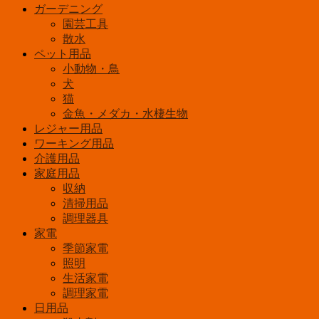
ガーデニング
園芸工具
散水
ペット用品
小動物・鳥
犬
猫
金魚・メダカ・水棲生物
レジャー用品
ワーキング用品
介護用品
家庭用品
収納
清掃用品
調理器具
家電
季節家電
照明
生活家電
調理家電
日用品