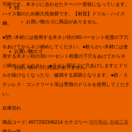
可能です。木ネジに合わせたテーパー形状になっています。
¥
0
ハイス製のため耐久性抜群です。【材質】ドリル：ハイス
お買い物カゴに商品がありません。
鋼。
●堅い木材には使用する木ネジ径の80パーセント程度の下穴
をあけてからネジ締めしてください。●軟らかい木材には使
お買い物カゴ
用する木ネジ径の30パーセント程度の下穴をあけてからネ
ジ締めしてください。●ラセン部以上に穴あけしますとドリ
お買い物カゴに商品がありません。
ルが抜けなくなったり、破損する原因となります。●鉄・ス
テンレス・コンクリート等は専用のドリルを使用してくださ
い。
在庫切れ
商品コード:
4977292346214
カテゴリー:
DIY用品
,
先端工具
商品一覧