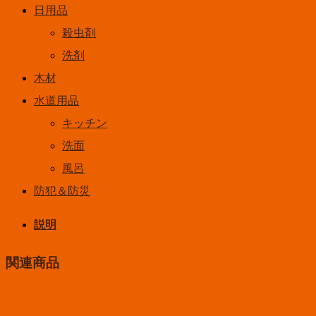
日用品
殺虫剤
洗剤
木材
水道用品
キッチン
洗面
風呂
防犯＆防災
説明
関連商品