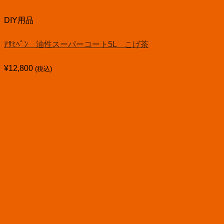
DIY用品
ｱｻﾋﾍﾟﾝ 油性スーパーコート5L こげ茶
¥
12,800
(税込)