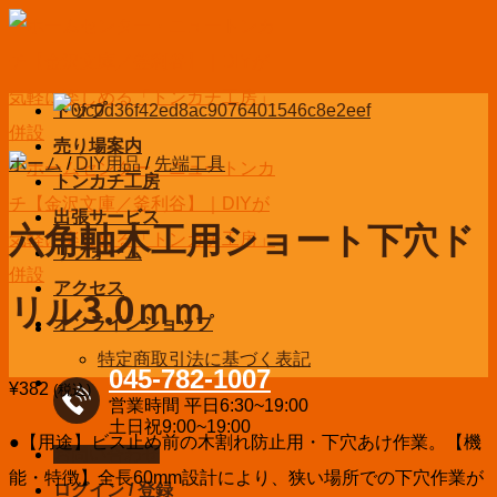
Skip
to
content
トップ
売り場案内
ホーム
/
DIY用品
/
先端工具
トンカチ工房
出張サービス
六角軸木工用ショート下穴ド
リフォーム
アクセス
リル3.0ｍｍ
オンラインショップ
特定商取引法に基づく表記
045-782-1007
¥
382
(税込)
営業時間 平日6:30~19:00
土日祝9:00~19:00
●【用途】ビス止め前の木割れ防止用・下穴あけ作業。【機
お問い合わせ
能・特徴】全長60mm設計により、狭い場所での下穴作業が
ログイン / 登録