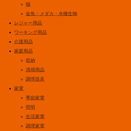
猫
金魚・メダカ・水棲生物
レジャー用品
ワーキング用品
介護用品
家庭用品
収納
清掃用品
調理器具
家電
季節家電
照明
生活家電
調理家電