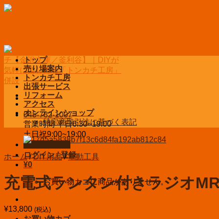
Skip
to
content
トップ
売り場案内
トンカチ工房
出張サービス
リフォーム
アクセス
オンラインショップ
045-782-1007
特定商取引法に基づく表記
営業時間 平日6:30~19:00
土日祝9:00~19:00
お問い合わせ
ログイン / 登録
ホーム
/
DIY用品
/
電動工具
¥
0
充電式ランタン付きラジオMR0
お買い物カゴに商品がありません。
¥
13,800
(税込)
お買い物カゴ