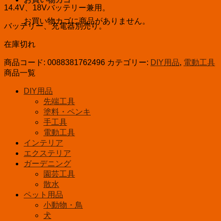
14.4V、18Vバッテリー兼用。
お買い物カゴに商品がありません。
バッテリー、充電器別売り。
在庫切れ
商品コード:
0088381762496
カテゴリー:
DIY用品
,
電動工具
商品一覧
DIY用品
先端工具
塗料・ペンキ
手工具
電動工具
インテリア
エクステリア
ガーデニング
園芸工具
散水
ペット用品
小動物・鳥
犬