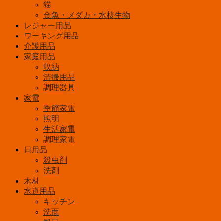
猫
金魚・メダカ・水棲生物
レジャー用品
ワーキング用品
介護用品
家庭用品
収納
清掃用品
調理器具
家電
季節家電
照明
生活家電
調理家電
日用品
殺虫剤
洗剤
木材
水道用品
キッチン
洗面