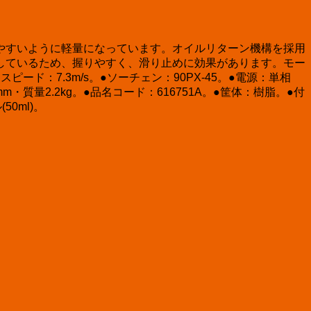
やすいように軽量になっています。オイルリターン機構を採用
しているため、握りやすく、滑り止めに効果があります。モー
ド：7.3m/s。●ソーチェン：90PX-45。●電源：単相
5mm・質量2.2kg。●品名コード：616751A。●筐体：樹脂。●付
0ml)。