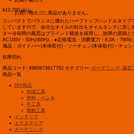
¥
10,780
(税込)
お買い物カゴに商品がありません。
コンパクトでバランスに優れたハーフトップハンドルタイプ
していますので、余分なオイルの吐出をオイルタンクに戻し
ター冷却用の風窓はブラインド構造を採用し、故障の原因となる小
AC100V・50Hz/60Hz。●定格電流・消費電力：8.3A・79
属品：ガイドバー(本体取付)・ソーチェン(本体取付)・チェンカ
在庫切れ
商品コード:
4960673617782
カテゴリー:
ガーデニング
,
園芸
商品一覧
DIY用品
先端工具
塗料・ペンキ
手工具
電動工具
インテリア
エクステリア
ガーデニング