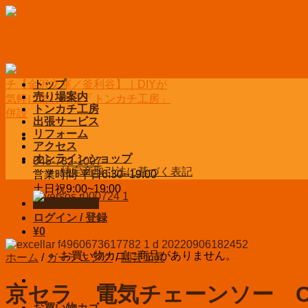
Skip
to
content
トップ
売り場案内
トンカチ工房
出張サービス
リフォーム
アクセス
オンラインショップ
045-782-1007
特定商取引法に基づく表記
営業時間 平日6:30~19:00
土日祝9:00~19:00
お問い合わせ
ログイン / 登録
¥
0
お買い物カゴに商品がありません。
ホーム
/
ガーデニング
/
園芸工具
京セラ 電気チェーンソー CS-
お買い物カゴ