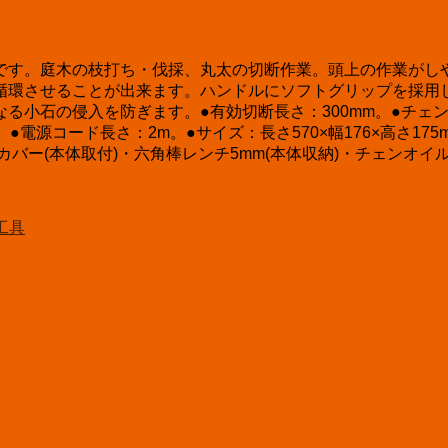
です。庭木の枝打ち・伐採、丸太の切断作業。頭上の作業がし
循環させることが出来ます。ハンドルにソフトグリップを採用
石の侵入を防ぎます。●有効切断長さ：300mm。●チェンスピー
0W。●電源コード長さ：2m。●サイズ：長さ570×幅176×高さ17
バー(本体取付)・六角棒レンチ5mm(本体収納)・チェンオイル(5
工具