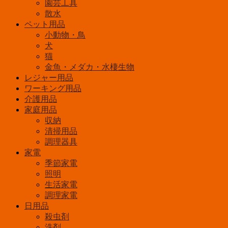
園芸工具
散水
ペット用品
小動物・鳥
犬
猫
金魚・メダカ・水棲生物
レジャー用品
ワーキング用品
介護用品
家庭用品
収納
清掃用品
調理器具
家電
季節家電
照明
生活家電
調理家電
日用品
殺虫剤
洗剤