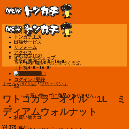
Skip
to
content
トップ
売り場案内
トンカチ工房
出張サービス
リフォーム
アクセス
045-782-1007
オンラインショップ
営業時間 平日6:30~19:00
特定商取引法に基づく表記
土日祝9:00~19:00
お問い合わせ
ログイン / 登録
ホーム
/
DIY用品
/
塗料・ペンキ
¥
0
お買い物カゴに商品がありません。
ワトコカラーオイル 1L ミ
ディアムウォルナット
お買い物カゴ
¥
4,378
(税込)