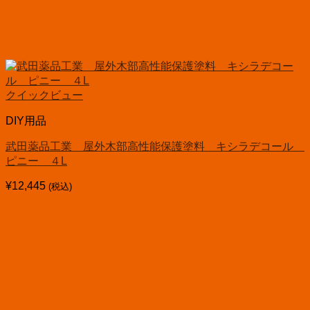
クイックビュー
DIY用品
武田薬品工業 屋外木部高性能保護塗料 キシラデコール
ピニー ４L
¥
12,445
(税込)