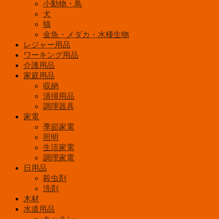
ル
小動物・鳥
ナ
犬
ッ
猫
ト
金魚・メダカ・水棲生物
個
レジャー用品
ワーキング用品
介護用品
家庭用品
収納
清掃用品
調理器具
家電
季節家電
照明
生活家電
調理家電
日用品
殺虫剤
洗剤
木材
水道用品