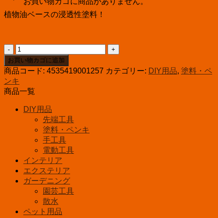
お買い物カゴに商品がありません。
植物油ベースの浸透性塗料！
ワ
ト
お買い物カゴに追加
コ
商品コード:
4535419001257
カテゴリー:
DIY用品
,
塗料・ペ
カ
ンキ
ラ
商品一覧
ー
DIY用品
オ
先端工具
イ
塗料・ペンキ
ル
1L
手工具
ミ
電動工具
デ
インテリア
ィ
エクステリア
ア
ガーデニング
ム
園芸工具
ウ
散水
ォ
ペット用品