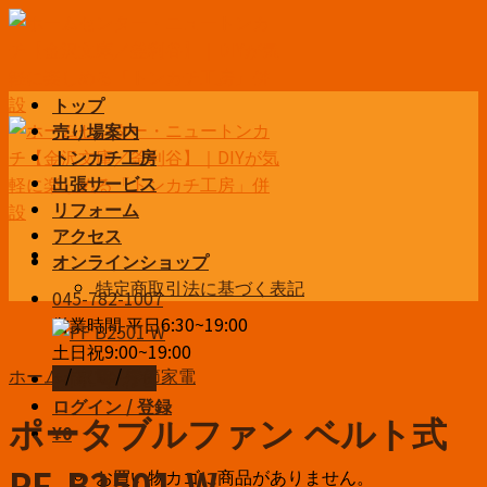
Skip
to
content
トップ
売り場案内
トンカチ工房
出張サービス
リフォーム
アクセス
オンラインショップ
特定商取引法に基づく表記
045-782-1007
営業時間 平日6:30~19:00
土日祝9:00~19:00
ホーム
/
家電
/
季節家電
お問い合わせ
ログイン / 登録
ポータブルファン ベルト式
¥
0
お買い物カゴに商品がありません。