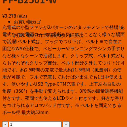
PF-B2501-W
¥
3,278
(税込)
お買い物カゴ
充電式の小型ファンが2パターンのアタッチメントで登場!充
電式なので電源コードの場所を気にすることなく様々な場面
お買い物カゴに商品がありません。
で活躍!ベルト式は、フックでつり下げ、ベルト※で自在に
固定!2WAY仕様で、ベビーカーやランニングマシンの手すり
など様々なシーンで活躍します。クリップ式、ベルト式どち
らもそれぞれクリップ部分、ベルト部分を外してつり下げ可
能です。約2.5時間の充電で最大約11.5時間（風量弱）の使
用が可能で、フルで充電しておけば外出先でも1日中使えま
す。使いやすいUSB Type-CTM充電です。上下左右自動の
角度（360°）を手動で変えられます。3段階の風量調整機能
付きです。夜間でも使えるLEDライト付きです。好きな香り
をつけられるアロマパッド付です。※ ベルトを固定できる
ポール径:最大約52mm
ポ