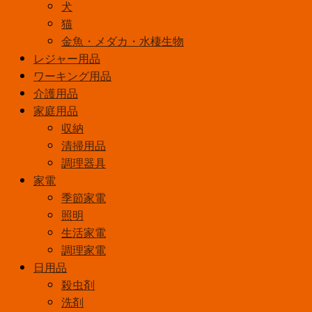
犬
猫
金魚・メダカ・水棲生物
レジャー用品
ワーキング用品
介護用品
家庭用品
収納
清掃用品
調理器具
家電
季節家電
照明
生活家電
調理家電
日用品
殺虫剤
洗剤