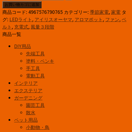
ー
お買い物カゴに追加
タ
商品コード:
4967576790765
カテゴリー:
季節家電
,
家電
タ
ブ
グ:
LEDライト
,
アイリスオーヤマ
,
アロマポット
,
ファン
,
ベ
ル
ルト
,
充電式
,
風量３段階
フ
商品一覧
ァ
DIY用品
ン
先端工具
ベ
塗料・ペンキ
ル
手工具
ト
電動工具
式
インテリア
PF-
エクステリア
B2501-
ガーデニング
W
園芸工具
個
散水
ペット用品
小動物・鳥