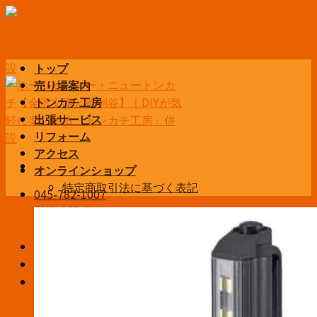
Skip
to
content
トップ
売り場案内
トンカチ工房
出張サービス
リフォーム
アクセス
オンラインショップ
特定商取引法に基づく表記
045-782-1007
営業時間 平日6:30~19:00
土日祝9:00~19:00
お問い合わせ
ログイン / 登録
¥
0
お買い物カゴに商品がありません。