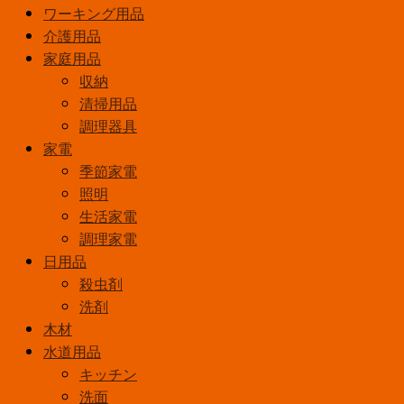
ワーキング用品
介護用品
家庭用品
収納
清掃用品
調理器具
家電
季節家電
照明
生活家電
調理家電
日用品
殺虫剤
洗剤
木材
水道用品
キッチン
洗面