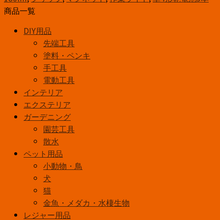
ミ
商品一覧
作
DIY用品
業
先端工具
ラ
塗料・ペンキ
イ
手工具
ト
電動工具
SL-
インテリア
W180B6-
エクステリア
K
ガーデニング
個
園芸工具
散水
ペット用品
小動物・鳥
犬
猫
金魚・メダカ・水棲生物
レジャー用品