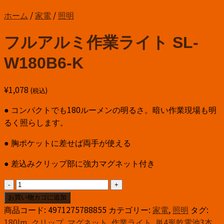
ホーム
/
家電
/
照明
フルアルミ作業ライト SL-
W180B6-K
¥
1,078
(税込)
● コンパクトでも180ルーメンの明るさ。暗い作業現場も明
るく照らします。
● 胸ポケットに差せば両手が使える
● 差込みクリップ部に強力マグネット付き
フ
ル
お買い物カゴに追加
ア
商品コード:
4971275788855
カテゴリー:
家電
,
照明
タグ:
ル
180lm
,
クリップ
,
マグネット
,
作業ライト
,
単4形乾電池3本