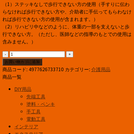
（1）ステッキなしで歩行できない方の使用（手すりに伝わ
らなければ歩行できない方や、介助者に手伝ってもらわなけ
れば歩行できない方の使用が含まれます。）
（2）リハビリ中などのように、体重の一部を支えないと歩
行できない方。（ただし、医師などの指導のもとでの使用は
含みません。）
フ
ジ
お買い物カゴに追加
ホ
商品コード:
4977626733710
カテゴリー:
介護用品
ー
商品一覧
ム
DIY用品
ベ
先端工具
ー
塗料・ペンキ
シ
手工具
ッ
電動工具
ク
インテリア
E
エクステリア