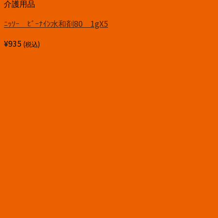
介護用品
ﾆｯｿｰ ﾋﾞｰﾅｲﾝ水和剤80 1gX5
¥
935
(税込)