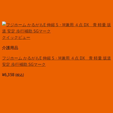
クイックビュー
介護用品
フジホーム かるがもE 伸縮 S・M兼用 ４点 DX 青 軽量 坂道
安定 歩行補助 SGマーク
¥
6,358
(税込)