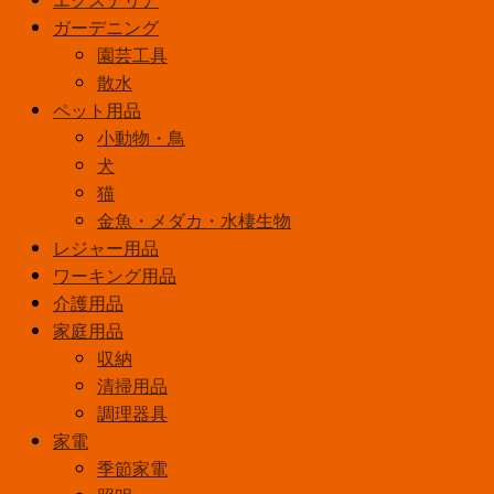
折
ガーデニング
畳
園芸工具
杖
散水
（ス
ペット用品
テ
小動物・鳥
ッ
犬
キ）
猫
S
金魚・メダカ・水棲生物
サ
レジャー用品
イ
ワーキング用品
ズ
介護用品
ブ
家庭用品
ラ
収納
ッ
清掃用品
ク
調理器具
個
家電
季節家電