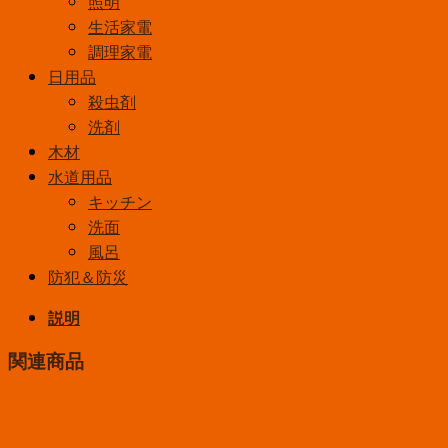
照明
生活家電
調理家電
日用品
殺虫剤
洗剤
木材
水道用品
キッチン
洗面
風呂
防犯＆防災
説明
関連商品