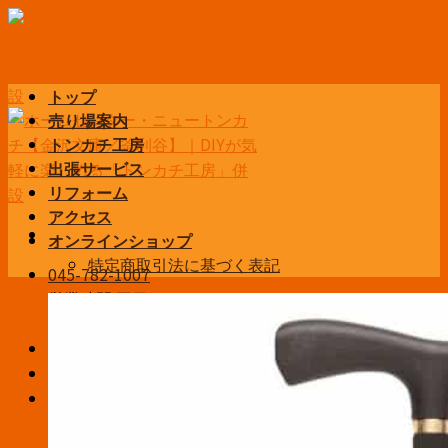
Skip
to
content
トップ
売り場案内
トンカチ工房
出張サービス
リフォーム
アクセス
オンラインショップ
特定商取引法に基づく表記
045-782-1007
営業時間 平日6:30~19:00
土日祝9:00~19:00
お問い合わせ
ログイン / 登録
¥
0
お買い物カゴに商品がありません。